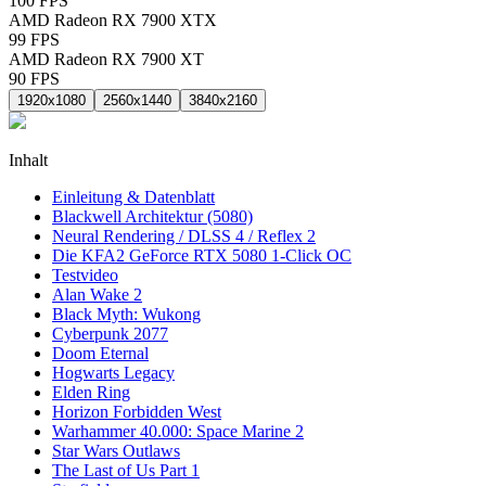
100
FPS
AMD Radeon RX 7900 XTX
99
FPS
AMD Radeon RX 7900 XT
90
FPS
1920x1080
2560x1440
3840x2160
Inhalt
Einleitung & Datenblatt
Blackwell Architektur (5080)
Neural Rendering / DLSS 4 / Reflex 2
Die KFA2 GeForce RTX 5080 1-Click OC
Testvideo
Alan Wake 2
Black Myth: Wukong
Cyberpunk 2077
Doom Eternal
Hogwarts Legacy
Elden Ring
Horizon Forbidden West
Warhammer 40.000: Space Marine 2
Star Wars Outlaws
The Last of Us Part 1