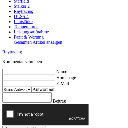
Starfield
Stalker 2
Raytracing
DLSS 4
Lautstärke
Temperaturen
Leistungsaufnahme
Fazit & Wertung
Gesamten Artikel anzeigen
Raytracing
Kommentar schreiben
Name
Homepage
E-Mail
Antwort auf
Beitrag