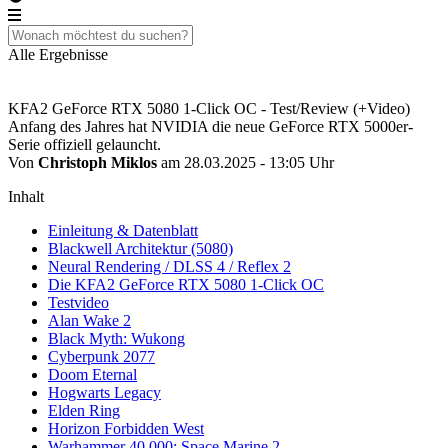
Alle Ergebnisse
KFA2 GeForce RTX 5080 1-Click OC - Test/Review (+Video)
Anfang des Jahres hat NVIDIA die neue GeForce RTX 5000er-
Serie offiziell gelauncht.
Von
Christoph Miklos
am 28.03.2025 - 13:05 Uhr
Inhalt
Einleitung & Datenblatt
Blackwell Architektur (5080)
Neural Rendering / DLSS 4 / Reflex 2
Die KFA2 GeForce RTX 5080 1-Click OC
Testvideo
Alan Wake 2
Black Myth: Wukong
Cyberpunk 2077
Doom Eternal
Hogwarts Legacy
Elden Ring
Horizon Forbidden West
Warhammer 40.000: Space Marine 2