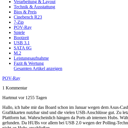
Verarbeitung & Layout
Technik & Ausstattung
Bios & Preis
Cinebench R23
7-Zip
POV-Ray
Spiele
Bootzeit
USB 3.1
SATA 6G
M.2
Leistungsaufnahme
Fazit & Wertung
Gesamten Artikel anzeigen
POV-Ray
1 Kommentar
Hartmut
vor 1255 Tagen
Hallo, ich habe mir das Board schon im Januar wegen dem Asus-Cash
Grafikkarten nutzbar sind und die vielen USB-Anschlüsse gut. Zu let
Plattform hat. Wahrscheinlich hängen da Ports ab internen Hubs. Wä
gefunden. Da HUBs vor allem bei USB 2.0 wegen der Polling-Technol
nicht an Hubs anschließen.