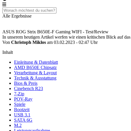
Alle Ergebnisse
ASUS ROG Strix B650E-F Gaming WIFI - Test/Review
In unserem heutigen Artikel werfen wir einen kritischen Blick 
Von
Christoph Miklos
am 03.02.2023 - 02:47 Uhr
Inhalt
Einleitung & Datenblatt
AMD B650E Chipsatz
Verarbeitung & Layout
Technik & Ausstattung
Bios & Preis
Cinebench R23
7-Zip
POV-Ray
Spiele
Bootzeit
USB 3.1
SATA 6G
M.2
Leistungsaufnahme