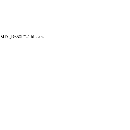
m AMD „B650E“-Chipsatz.