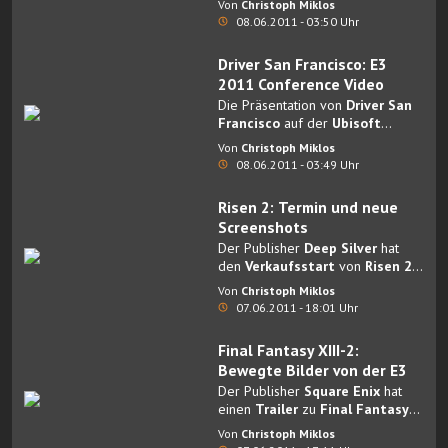
Von
Christoph Miklos
08.06.2011 - 03:50 Uhr
Driver San Francisco: E3
2011 Conference Video
Die Präsentation von
Driver San
Francisco
auf der
Ubisoft
Pressekonferenz.
Von
Christoph Miklos
08.06.2011 - 03:49 Uhr
Risen 2: Termin und neue
Screenshots
Der Publisher
Deep Silver
hat
den
Verkaufsstart
von
Risen 2
eingegrenzt.
Von
Christoph Miklos
07.06.2011 - 18:01 Uhr
Final Fantasy XIII-2:
Bewegte Bilder von der E3
Der Publisher
Square Enix
hat
einen
Trailer
zu
Final Fantasy
XIII-2
veröffentlicht.
Von
Christoph Miklos