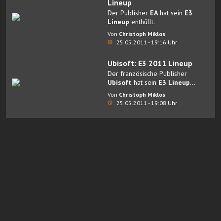
Lineup
Der Publisher
EA
hat sein
E3
Lineup
enthüllt.
Von
Christoph Miklos
25.05.2011 - 19:16 Uhr
Ubisoft: E3 2011 Lineup
Der französische Publisher
Ubisoft
hat sein
E3 Lineup
enthüllt.
Von
Christoph Miklos
25.05.2011 - 19:08 Uhr