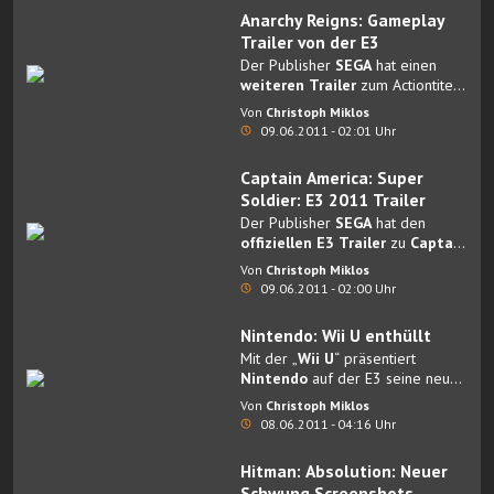
Anarchy Reigns: Gameplay
Trailer von der E3
Der Publisher
SEGA
hat einen
weiteren Trailer
zum Actiontitel
Anarchy Reigns
veröffentlicht.
Von
Christoph Miklos
09.06.2011 - 02:01 Uhr
Captain America: Super
Soldier: E3 2011 Trailer
Der Publisher
SEGA
hat den
offiziellen E3 Trailer
zu
Captain
America: Super Soldier
Von
Christoph Miklos
veröffentlicht.
09.06.2011 - 02:00 Uhr
Nintendo: Wii U enthüllt
Mit der „
Wii U
“ präsentiert
Nintendo
auf der E3 seine neue
Next-Gen Konsole für das Jahr
Von
Christoph Miklos
2012.
08.06.2011 - 04:16 Uhr
Hitman: Absolution: Neuer
Schwung Screenshots