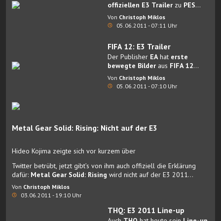
offiziellen E3 Trailer
zu
PES
2012
veröffentlicht.
Von
Christoph Miklos
05.06.2011 - 07:11 Uhr
FIFA 12: E3 Trailer
Der Publisher
EA
hat
erste
bewegte Bilder
aus
FIFA 12
veröffentlicht.
Von
Christoph Miklos
05.06.2011 - 07:10 Uhr
Metal Gear Solid: Rising: Nicht auf der E3
Hideo Kojima zeigte sich vor kurzem über
Twitter
betrübt, jetzt gibt’s von ihm auch offiziell die Erklärung
dafür:
Metal Gear Solid: Rising
wird nicht auf der E3 2011
gezeigt werden.
Von
Christoph Miklos
03.06.2011 - 19:10 Uhr
THQ: E3 2011 Line-up
Auch
THQ
hat heute sein
Line-up