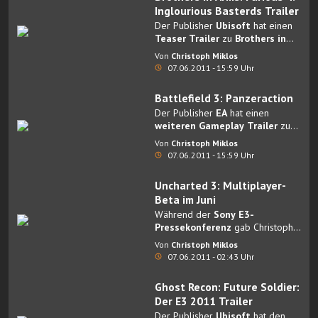
Inglourious Basterds Trailer
Der Publisher
Ubisoft
hat einen
Teaser Trailer
zu
Brothers in
Arms: Furious 4
veröffentlicht.
Von
Christoph Miklos
07.06.2011 - 15:59 Uhr
Battlefield 3: Panzeraction
Der Publisher
EA
hat einen
weiteren Gameplay Trailer
zu
Battlefield 3
veröffentlicht.
Von
Christoph Miklos
07.06.2011 - 15:59 Uhr
Uncharted 3: Multiplayer-
Beta im Juni
Während der
Sony E3-
Pressekonferenz
gab Christophe
Balestre von
Naughty Dog
Von
Christoph Miklos
bekannt, dass in Kürze eine
07.06.2011 - 02:43 Uhr
Multiplayer-Beta
zu
Uncharted
3
startet.
Ghost Recon: Future Soldier:
Der E3 2011 Trailer
Der Publisher
Ubisoft
hat den