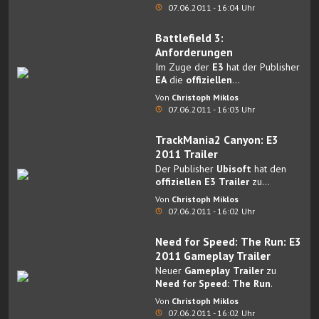
kommenden Shooter
Resistance
07.06.2011 - 16:04 Uhr
3
angekündigt.
Battlefield 3:
Anforderungen
Im Zuge der
E3
hat der Publisher
EA
die
offiziellen
Systemanforderungen
von
Von
Christoph Miklos
Battlefield 3
enthüllt.
07.06.2011 - 16:03 Uhr
TrackMania2 Canyon: E3
2011 Trailer
Der Publisher
Ubisoft
hat den
offiziellen E3 Trailer
zu
TrackMania2 Canyon
Von
Christoph Miklos
veröffentlicht.
07.06.2011 - 16:02 Uhr
Need for Speed: The Run: E3
2011 Gameplay Trailer
Neuer
Gameplay Trailer
zu
Need for Speed: The Run
.
Von
Christoph Miklos
07.06.2011 - 16:02 Uhr