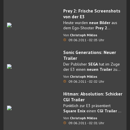
Prey 2: Frische Screenshots
von der E3
Heute wurden
neue Bilder
aus
dem Ego-Shooter
Prey 2
veröffentlicht.
Von
Christoph Miklos
09.06.2011 - 02:05 Uhr
Sonic Generations: Neuer
Trailer
Der Publisher
SEGA
hat im Zuge
der E3 einen
neuen Trailer
zu
Sonic Generations
Von
Christoph Miklos
veröffentlicht.
09.06.2011 - 02:02 Uhr
Hitman: Absolution: Schicker
CGI Trailer
Pünktlich zur E3 präsentiert
Square Enix
einen
CGI Trailer
zu
Hitman: Absolution
.
Von
Christoph Miklos
09.06.2011 - 02:01 Uhr