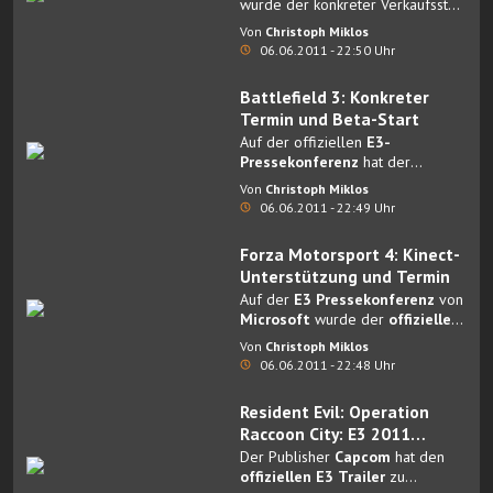
wurde der konkreter Verkaufsstart
von
Mass Effect 3
Von
Christoph Miklos
bekanntgegeben.
06.06.2011 - 22:50 Uhr
Battlefield 3: Konkreter
Termin und Beta-Start
Auf der offiziellen
E3-
Pressekonferenz
hat der
Publisher
EA
einige Termin zu
Von
Christoph Miklos
Battlefield 3
enthüllt.
06.06.2011 - 22:49 Uhr
Forza Motorsport 4: Kinect-
Unterstützung und Termin
Auf der
E3 Pressekonferenz
von
Microsoft
wurde der
offizielle
Verkaufsstart
von
Forza
Von
Christoph Miklos
Motorsport 4
enthüllt.
06.06.2011 - 22:48 Uhr
Resident Evil: Operation
Raccoon City: E3 2011
Trailer
Der Publisher
Capcom
hat den
offiziellen E3 Trailer
zu