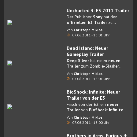
Uncharted 3: E3 2011 Trailer
Der Publisher
Sony
hat den
offiziellen E3 Trailer
zu
Uncharted 3
veröffentlicht.
Von
Christoph Miklos
07.06.2011 - 16:01 Uhr
Dead Island: Neuer
Gameplay Trailer
Deep Silver
hat einen
neuen
Trailer
zum Zombie-Slasher
Dead Island
veröffentlicht.
Von
Christoph Miklos
07.06.2011 - 16:01 Uhr
BioShock: Infinite: Neuer
Trailer von der E3
Frisch von der E3: ein
neuer
Trailer
von
BioShock: Infinite
.
Von
Christoph Miklos
07.06.2011 - 16:00 Uhr
Brothers in Arms: Furious 4: