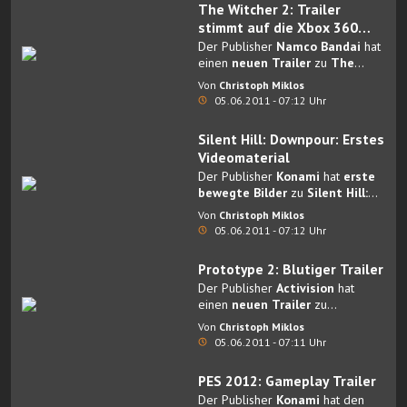
The Witcher 2: Trailer
stimmt auf die Xbox 360
Version ein
Der Publisher
Namco Bandai
hat
einen
neuen Trailer
zu
The
Witcher 2
veröffentlicht.
Von
Christoph Miklos
05.06.2011 - 07:12 Uhr
Silent Hill: Downpour: Erstes
Videomaterial
Der Publisher
Konami
hat
erste
bewegte Bilder
zu
Silent Hill:
Downpour
veröffentlicht.
Von
Christoph Miklos
05.06.2011 - 07:12 Uhr
Prototype 2: Blutiger Trailer
Der Publisher
Activision
hat
einen
neuen Trailer
zu
Prototype 2
veröffentlicht.
Von
Christoph Miklos
05.06.2011 - 07:11 Uhr
PES 2012: Gameplay Trailer
Der Publisher
Konami
hat den