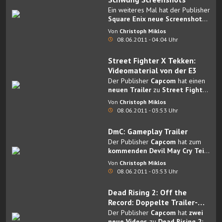
Ein weiteres Mal hat der Publisher
Square Enix neue Screenshots
zu
Hitman: Absolution
Von
Christoph Miklos
veröffentlicht.
08.06.2011 - 04:04 Uhr
Street Fighter X Tekken:
Videomaterial von der E3
Der Publisher
Capcom
hat einen
neuen Trailer
zu
Street Fighter
X Tekken
veröffentlicht.
Von
Christoph Miklos
08.06.2011 - 03:53 Uhr
DmC: Gameplay Trailer
Der Publisher
Capcom
hat zum
kommenden Devil May Cry Teil
(DmC) einen neuen
Gameplay
Von
Christoph Miklos
Trailer
veröffentlicht.
08.06.2011 - 03:53 Uhr
Dead Rising 2: Off the
Record: Doppelte Trailer-
Power
Der Publisher
Capcom
hat
zwei
neue Videos
zu
Dead Rising 2: