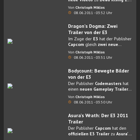
Off the Record
veröffentlicht.
Von
Christoph Miklos
08.06.2011 - 03:52 Uhr
Dragon's Dogma: Zwei
Trailer von der E3
Im Zuge der
E3
hat der Publisher
Capcom
gleich
zwei neue
Trailer
zu
Dragon's Dogma
Von
Christoph Miklos
veröffentlicht.
08.06.2011 - 03:51 Uhr
Bodycount: Bewegte Bilder
von der E3
Der Publisher
Codemasters
hat
einen
neuen Gameplay Trailer
zum Ego-Shooter
Bodycount
Von
Christoph Miklos
veröffentlicht.
08.06.2011 - 03:50 Uhr
Asura's Wrath: Der E3 2011
Trailer
Der Publisher
Capcom
hat den
offiziellen E3 Trailer
zu
Asura's
Wrath
veröffentlicht.