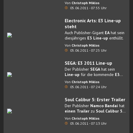
Resident Evil: Operation
Von
Christoph Miklos
Raccoon City
veröffentlicht.
05.06.2011 - 07:55 Uhr
Electronic Arts: E3 Line-up
steht
Auch Publisher-Gigant
EA
hat sein
diesjähriges
E3 Line-up
enthüllt.
Von
Christoph Miklos
05.06.2011 - 07:25 Uhr
SEGA: E3 2011 Line-up
Der Publisher
SEGA
hat sein
Line-up
für die kommende
E3
Messe in Los Angeles enthüllt.
Von
Christoph Miklos
05.06.2011 - 07:24 Uhr
Soul Calibur 5: Erster Trailer
Der Publisher
Namco Bandai
hat
einen Trailer
zu
Soul Calibur 5
veröffentlicht.
Von
Christoph Miklos
05.06.2011 - 07:13 Uhr