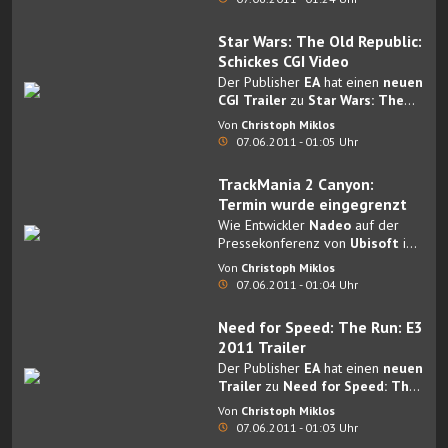
Star Wars: The Old Republic:
Schickes CGI Video
Der Publisher
EA
hat einen
neuen
CGI Trailer
zu
Star Wars: The
Old Republic
veröffentlicht.
Von
Christoph Miklos
07.06.2011 - 01:05 Uhr
TrackMania 2 Canyon:
Termin wurde eingegrenzt
Wie Entwickler
Nadeo
auf der
Pressekonferenz von
Ubisoft
im
Vorfeld der E3 2011 bekannt
Von
Christoph Miklos
gegeben hat, erscheint das Fun-
07.06.2011 - 01:04 Uhr
Rennspiel
Trackmania 2 Canyon
im
September
dieses Jahres für
Need for Speed: The Run: E3
den PC.
2011 Trailer
Der Publisher
EA
hat einen
neuen
Trailer
zu
Need for Speed: The
Run
veröffentlicht.
Von
Christoph Miklos
07.06.2011 - 01:03 Uhr