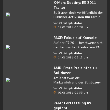
X-Men: Destiny: E3 2011
Trailer
Spät aber doch veröffentlicht der
Publisher
Activision Blizzard
den
E3 Trailer
zu
X-Men: Destiny
.
Von
Christoph Miklos
14.06.2011 - 23:20 Uhr
RAGE: Fokus auf Konsole
Auf der E3 2011 beschwerte sich
der Technische Direktor von
RAGE
, John Carmack, noch über den
Von
Christoph Miklos
allgemein schlechten Support des
14.06.2011 - 23:15 Uhr
PCs als Spieleplattform und
sagte: „
Konsolen behindern die
AMD: Erste Preisinfos zu
PC-Programmierung
“.
Bulldozer
AMD
hat zwar die
Markteinführung der
Bulldozer-
Prozessoren
auf Ende des
Von
Christoph Miklos
Sommers verschoben, lässt sich
09.06.2011 - 21:53 Uhr
auf der E3 aber zumindest
teilweise in die Karten schauen.
RAGE: Fortsetzung fix
geplant