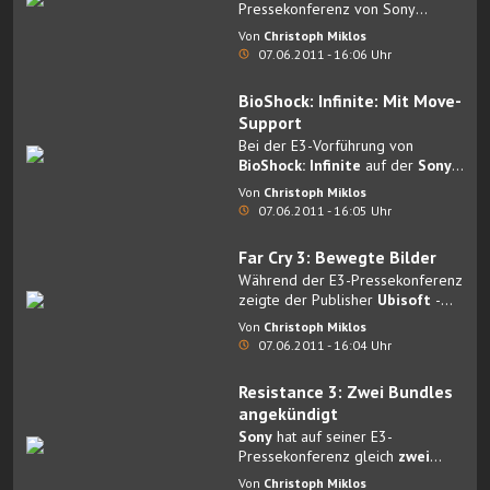
Pressekonferenz von Sony
bestätigt wurde, wird
Battlefield
Von
Christoph Miklos
3
auf der
PlayStation 3
auch
07.06.2011 - 16:06 Uhr
Battlefield 1943 als kostenlose
Zugabe
enthalten.
BioShock: Infinite: Mit Move-
Support
Bei der E3-Vorführung von
BioShock: Infinite
auf der
Sony-
Pressekonferenz
wurde nun
Von
Christoph Miklos
offiziell bestätigt, dass der
07.06.2011 - 16:05 Uhr
neueste Teil der Shooter-Reihe
auch die Bewegungssteuerung
Far Cry 3: Bewegte Bilder
PlayStation Move
Während der E3-Pressekonferenz
unterstützen
wird.
zeigte der Publisher
Ubisoft
-
natürlich- auch
bewegte Bilder
Von
Christoph Miklos
aus Far Cry 3
.
07.06.2011 - 16:04 Uhr
Resistance 3: Zwei Bundles
angekündigt
Sony
hat auf seiner E3-
Pressekonferenz gleich
zwei
umfangreiche Bundles
zum
Von
Christoph Miklos