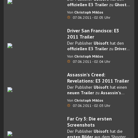
offiziellen E3 Trailer
zu
Ghost
Recon: Future Soldier
Von
Christoph Miklos
veröffentlicht.
07.06.2011 - 02:05 Uhr
Driver San Francisco: E3
2011 Trailer
Der Publisher
Ubisoft
hat den
offiziellen E3 Trailer
zu
Driver
San Francisco
veröffentlicht.
Von
Christoph Miklos
07.06.2011 - 02:04 Uhr
Assassin's Creed:
Revelations: E3 2011 Trailer
Der Publisher
Ubisoft
hat einen
neuen Trailer
zu
Assassin's
Creed: Revelations
Von
Christoph Miklos
veröffentlicht.
07.06.2011 - 02:03 Uhr
Far Cry 3: Die ersten
Screenshots
Der Publisher
Ubisoft
hat die
ersten Bilder
aus dem Shooter