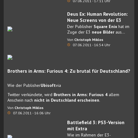
07.06.2011 - 17:11 Uhr
Deus Ex: Human Revolution:
Neue Screens von der E3
Der Publisher
Square Enix
hat im
Zuge der E3
neue Bilder
aus
Deus Ex: Human Revolution
Von
Christoph Miklos
veröffentlicht.
07.06.2011 - 16:54 Uhr
Brothers in Arms: Furious 4: Zu brutal für Deutschland?
Wie der Publisher
Ubisoft
via
Twitter
verkündete, wird
Brothers in Arms: Furious 4
allem
Anschein nach
nicht in Deutschland erscheinen
.
Von
Christoph Miklos
07.06.2011 - 16:06 Uhr
Battlefield 3: PS3-Version
mit Extra
Wie im Rahmen der E3-