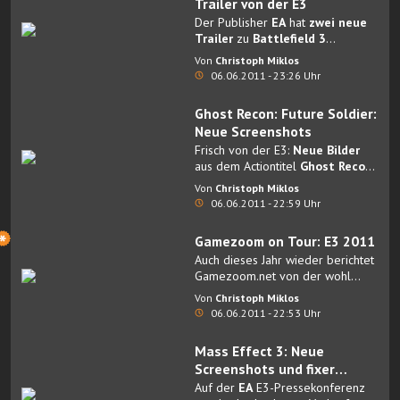
Trailer von der E3
Der Publisher
EA
hat
zwei neue
Trailer
zu
Battlefield 3
veröffentlicht.
Von
Christoph Miklos
06.06.2011 - 23:26 Uhr
Ghost Recon: Future Soldier:
Neue Screenshots
Frisch von der E3:
Neue Bilder
aus dem Actiontitel
Ghost Recon:
Future Soldier
.
Von
Christoph Miklos
06.06.2011 - 22:59 Uhr
Gamezoom on Tour: E3 2011
Auch dieses Jahr wieder berichtet
Gamezoom.net von der wohl
wichtigsten Videospiel-Messe der
Von
Christoph Miklos
Welt: der
E3
in Los Angeles.
06.06.2011 - 22:53 Uhr
Mass Effect 3: Neue
Screenshots und fixer
Termin
Auf der
EA
E3-Pressekonferenz