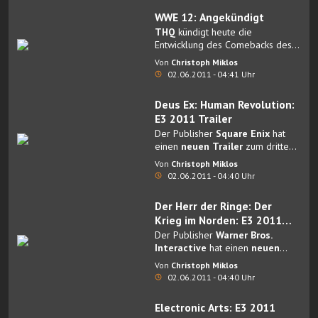
veröffentlicht werden wird.
WWE 12: Angekündigt
THQ
kündigt heute die
Entwicklung des Comebacks des
Aushängeschilds der WWE
Von
Christoph Miklos
Videospiele an:
WWE ‘12
.
02.06.2011 - 04:41 Uhr
Deus Ex: Human Revolution:
E3 2011 Trailer
Der Publisher
Square Enix
hat
einen
neuen Trailer
zum dritten
Teil von
Deus Ex
veröffentlicht.
Von
Christoph Miklos
02.06.2011 - 04:40 Uhr
Der Herr der Ringe: Der
Krieg im Norden: E3 2011
Trailer
Der Publisher
Warner Bros.
Interactive
hat einen
neuen
Gameplay Trailer
zu
Der Herr
Von
Christoph Miklos
der Ringe: Der Krieg im Norden
02.06.2011 - 04:40 Uhr
veröffentlicht.
Electronic Arts: E3 2011