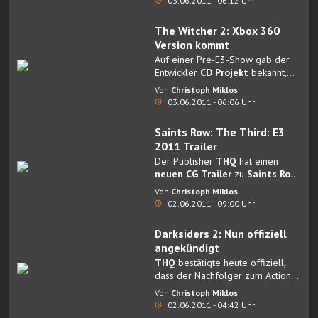
03.06.2011 - 06:12 Uhr
The Witcher 2: Xbox 360
Version kommt
Auf einer Pre-E3-Show gab der
Entwickler
CD Projekt
bekannt,
dass
Ende des Jahres
eine
Xbox
Von
Christoph Miklos
360-Umsetzung
von
The
03.06.2011 - 06:06 Uhr
Witcher 2
erscheinen wird.
Saints Row: The Third: E3
2011 Trailer
Der Publisher
THQ
hat einen
neuen CG Trailer
zu
Saints Row:
The Third
veröffentlicht.
Von
Christoph Miklos
02.06.2011 - 09:00 Uhr
Darksiders 2: Nun offiziell
angekündigt
THQ
bestätigte heute offiziell,
dass der Nachfolger zum Action
Adventure Darksiders im
Jahr
Von
Christoph Miklos
2012
auf der Xbox 360, der
02.06.2011 - 04:42 Uhr
PlayStation 3 und auf PC