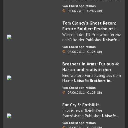
Far Cry 3
veröffentlicht.
Von
Christoph Miklos
07.06.2011 - 02:03 Uhr
Tom Clancy's Ghost Recon:
Future Soldier: Erscheint im
März
Während der E3-Pressekonferenz
enthüllte der Publisher
Ubisoft
den Verkaufsstart von
Tom
Von
Christoph Miklos
Clancy's Ghost Recon: Future
07.06.2011 - 01:25 Uhr
Soldier
.
Brothers in Arms: Furious 4:
Härter und realistischer
Eine weitere Fortsetzung aus dem
Hause
Ubisoft
:
Brothers in
Arms: Furious 4
.
Von
Christoph Miklos
07.06.2011 - 01:25 Uhr
Far Cry 3: Enthüllt
Jetzt ist es offiziell: Der
französische Publisher
Ubisoft
hat
Far Cry 3
angekündigt.
Von
Christoph Miklos
07.06.2011 - 01:24 Uhr