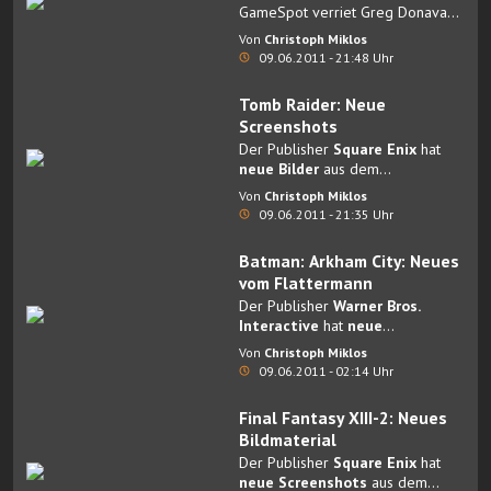
GameSpot verriet Greg Donavan,
Senior Producer von
Saints Row:
Von
Christoph Miklos
The Third
, den
Verkaufsstart
09.06.2011 - 21:48 Uhr
des GTA-Klons.
Tomb Raider: Neue
Screenshots
Der Publisher
Square Enix
hat
neue Bilder
aus dem
kommenden Tomb Raider Teil
Von
Christoph Miklos
veröffentlicht.
09.06.2011 - 21:35 Uhr
Batman: Arkham City: Neues
vom Flattermann
Der Publisher
Warner Bros.
Interactive
hat
neue
Screenshots
aus dem Actiontitel
Von
Christoph Miklos
Batman: Arkham City
09.06.2011 - 02:14 Uhr
veröffentlicht.
Final Fantasy XIII-2: Neues
Bildmaterial
Der Publisher
Square Enix
hat
neue Screenshots
aus dem