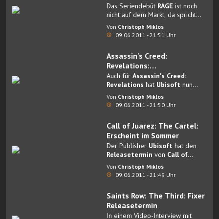
Das Seriendebüt
RAGE
ist noch
nicht auf dem Markt, da spricht
Branchen-Urgestein und id-
Von
Christoph Miklos
Software-Mitbegründer John
09.06.2011 - 21:51 Uhr
Carmack bereits über Teil 2.
Assassin's Creed:
Revelations:
Veröffentlichungsdatum
Auch für
Assassin's Creed:
Revelations
hat
Ubisoft
nun
einen fixen
Verkaufsstart
.
Von
Christoph Miklos
09.06.2011 - 21:50 Uhr
Call of Juarez: The Cartel:
Erscheint im Sommer
Der Publisher
Ubisoft
hat den
Releasetermin
von
Call of
Juarez: The Cartel
enthüllt.
Von
Christoph Miklos
09.06.2011 - 21:49 Uhr
Saints Row: The Third: Fixer
Releasetermin
In einem Video-Interview mit