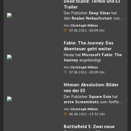
Dead Island: Termin und E3
Trailer
Der Publisher
Deep Silver
hat
den
finalen Verkaufsstart
von
Dead Island
enthüllt.
Von
Christoph Miklos
07.06.2011 - 00:09 Uhr
Fable: The Journey: Das
Abenteuer geht weiter
Heute hat
Microsoft Fable: The
Journey
angekündigt.
Von
Christoph Miklos
07.06.2011 - 00:09 Uhr
Hitman: Absolution: Bilder
von der E3
Der Publisher
Square Enix
hat
erste Screenshots
zum fünften
Teil der Hitman Serie enthüllt.
Von
Christoph Miklos
06.06.2011 - 23:32 Uhr
Battlefield 3: Zwei neue