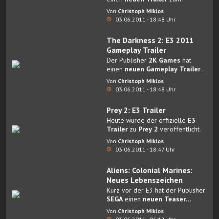
kommenden
Tomb Raider
Teil
Von
Christoph Miklos
veröffentlicht.
03.06.2011 - 18:48 Uhr
The Darkness 2: E3 2011
Gameplay Trailer
Der Publisher
2K Games
hat
einen
neuen Gameplay Trailer
zum kommenden Horror-Shooter
Von
Christoph Miklos
The Darkness 2
veröffentlicht.
03.06.2011 - 18:48 Uhr
Prey 2: E3 Trailer
Heute wurde der offizielle
E3
Trailer
zu
Prey 2
veröffentlicht.
Von
Christoph Miklos
03.06.2011 - 18:47 Uhr
Aliens: Colonial Marines:
Neues Lebenszeichen
Kurz vor der E3 hat der Publisher
SEGA
einen
neuen Teaser
Trailer
zu
Aliens: Colonial
Von
Christoph Miklos
Marines
veröffentlicht.