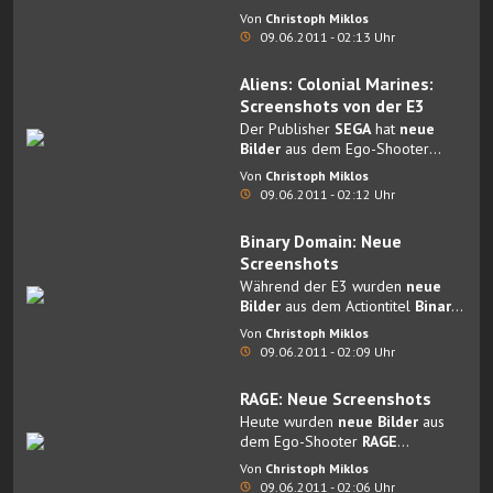
Rollenspiel
Final Fantasy XIII-2
Von
Christoph Miklos
veröffentlicht.
09.06.2011 - 02:13 Uhr
Aliens: Colonial Marines:
Screenshots von der E3
Der Publisher
SEGA
hat
neue
Bilder
aus dem Ego-Shooter
Aliens: Colonial Marines
Von
Christoph Miklos
veröffentlicht.
09.06.2011 - 02:12 Uhr
Binary Domain: Neue
Screenshots
Während der E3 wurden
neue
Bilder
aus dem Actiontitel
Binary
Domain
veröffentlicht.
Von
Christoph Miklos
09.06.2011 - 02:09 Uhr
RAGE: Neue Screenshots
Heute wurden
neue Bilder
aus
dem Ego-Shooter
RAGE
veröffentlicht.
Von
Christoph Miklos
09.06.2011 - 02:06 Uhr