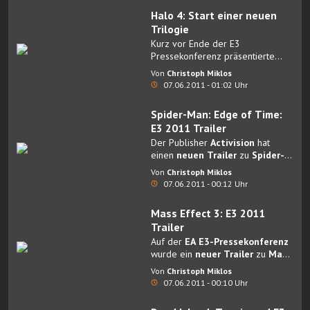
Halo 4: Start einer neuen
Trilogie
Kurz vor Ende der E3
Pressekonferenz präsentierte
Microsoft Halo 4
.
Von
Christoph Miklos
07.06.2011 - 01:02 Uhr
Spider-Man: Edge of Time:
E3 2011 Trailer
Der Publisher
Activision
hat
einen
neuen Trailer
zu
Spider-
Man: Edge of Time
Von
Christoph Miklos
veröffentlicht.
07.06.2011 - 00:12 Uhr
Mass Effect 3: E3 2011
Trailer
Auf der
EA E3-Pressekonferenz
wurde ein
neuer Trailer
zu
Mass
Effect 3
gezeigt.
Von
Christoph Miklos
07.06.2011 - 00:10 Uhr