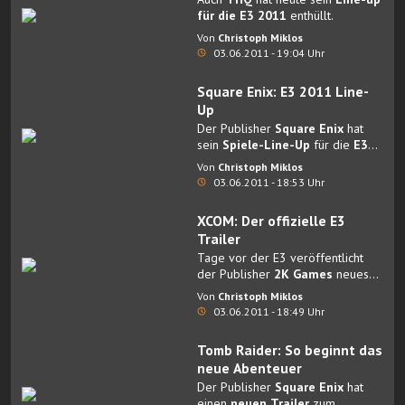
für die E3 2011
enthüllt.
Von
Christoph Miklos
03.06.2011 - 19:04 Uhr
Square Enix: E3 2011 Line-
Up
Der Publisher
Square Enix
hat
sein
Spiele-Line-Up
für die
E3
2011
enthüllt.
Von
Christoph Miklos
03.06.2011 - 18:53 Uhr
XCOM: Der offizielle E3
Trailer
Tage vor der E3 veröffentlicht
der Publisher
2K Games
neues
Gameplaymaterial
aus dem
Von
Christoph Miklos
Shooter
XCOM
.
03.06.2011 - 18:49 Uhr
Tomb Raider: So beginnt das
neue Abenteuer
Der Publisher
Square Enix
hat
einen
neuen Trailer
zum