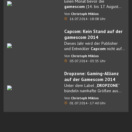
Einen Monat bevor die
und Keyboard.
gamescom
(14. bis 17. August
2014) wieder hunderttausende
Von
Christoph Miklos
Spielefans nach Köln lockt,
16.07.2014 - 18:08 Uhr
werden die Ticketkontingente
knapp.
Capcom: Kein Stand auf der
gamescom 2014
Dieses Jahr wird der Publisher
und Entwickler
Capcom
nicht auf
der gamescom 2014 in Köln
Von
Christoph Miklos
vertreten sein.
03.07.2014 - 03:35 Uhr
Dropzone: Gaming-Allianz
auf der Gamescom 2014
Unter dem Label „
DROPZONE
“
bündeln namhafte Größen aus
der Hard- und Softwarebranche
Von
Christoph Miklos
ihre Kräfte auf der diesjährigen
01.07.2014 - 17:40 Uhr
Gamescom in Köln.