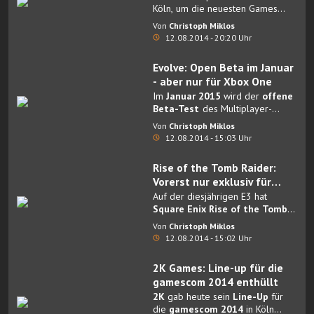
Köln, um die neuesten Games
und RISE OF THE TOMB RAIDER
sowie die aktuellste Hardware zu
einen weiteren Ausblick auf 2015.
Von
Christoph Miklos
sehen und auszuprobieren.
12.08.2014 - 20:20 Uhr
Evolve: Open Beta im Januar
- aber nur für Xbox One
Im
Januar 2015
wird der
offene
Beta-Test
des Multiplayer-
Shooters
Evolve exklusiv
auf der
Von
Christoph Miklos
Xbox One
beginnen. Dies gab
12.08.2014 - 15:03 Uhr
der Entwickler
Turtle Rock
Studios
jetzt im Rahmen der
Rise of the Tomb Raider:
gamescom-Pressekonferenz von
Vorerst nur exklusiv für
Microsoft
bekannt.
Xbox
Auf der diesjährigen E3 hat
Square Enix Rise of the Tomb
Raider
, den Nachfolger des Tomb
Von
Christoph Miklos
Raider Reboots aus dem Jahr
12.08.2014 - 15:02 Uhr
2013, angekündigt.
2K Games: Line-up für die
gamescom 2014 enthüllt
2K
gab heute sein
Line-Up
für
die
gamescom 2014
in Köln