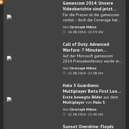
Gamescom 2014: Unsere
Videoberichte sind jetzt
online
Für die Presse ist die gamescom
vorbei - doch die Coverage hat
erst begonnen.
Von
Christoph Miklos
16.08.2014 - 15:59 Uhr
Call of Duty: Advanced
Warfare: 7 Minuten
Gameplay
Auf der Microsoft gamescom
2014 Pressekonferenz wurde ein
neues Video
zum
kommenden
Von
Christoph Miklos
Call of Duty Teil
gezeigt.
12.08.2014 - 22:08 Uhr
Halo 5 Guardians:
Multiplayer Beta First Look
Video
Erste bewegte Bilder
aus dem
Multiplayer
von
Halo 5
.
Von
Christoph Miklos
12.08.2014 - 21:46 Uhr
Sunset Overdrive: Floyds