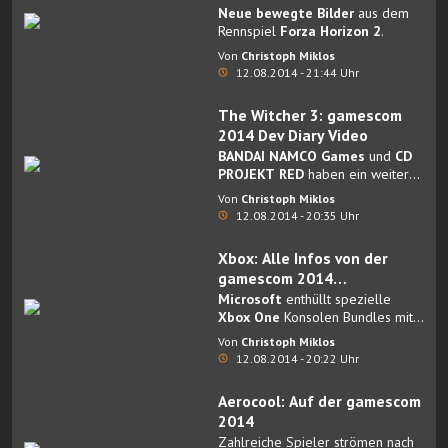
Neue bewegte Bilder
aus dem
Rennspiel
Forza Horizon 2
.
Von
Christoph Miklos
12.08.2014 - 21:44 Uhr
The Witcher 3: gamescom
2014 Dev Diary Video
BANDAI NAMCO Games
und
CD
PROJEKT RED
haben ein weiteres
Dev Diary
zu
The Witcher 3:
Von
Christoph Miklos
Wild Hunt
veröffentlicht.
12.08.2014 - 20:35 Uhr
Xbox: Alle Infos von der
gamescom 2014
Pressekonferenz
Microsoft
enthüllt spezielle
Xbox One
Konsolen Bundles mit
CALL OF DUTY: ADVANCED
Von
Christoph Miklos
WARFARE, SUNSET OVERDRIVE
12.08.2014 - 20:22 Uhr
und EA SPORTS FIFA 15,
präsentiert exklusive Titel und
Aerocool: Auf der gamescom
Blockbuster für diese
2014
Weihnachten und gibt mit
Zahlreiche Spieler strömen nach
QUANTUM BREAK, SCREAMRIDE