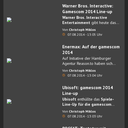
neuen
Battlefield Hardline
.
Warner Bros. Interactive:
Gamescom 2014 Line-up
Warner Bros. Interactive
Entertainment
gibt heute das
Games-Lineup für die diesjährige
Von
Christoph Miklos
Gamescom bekannt, die vom 14.
07.08.2014 - 13:05 Uhr
– 17. August 2014 in Köln
stattfindet.
Enermax: Auf der gamescom
2014
Auf Initiative der Hamburger
Agentur Reason.to haben sich
führende Unternehmen aus den
Von
Christoph Miklos
Bereichen Hardware und Gaming
07.08.2014 - 13:04 Uhr
zusammengeschlossen, um den
Besuchern der Gamescom eine
Ubisoft: gamescom 2014
Show der Extraklasse zu bieten.
Line-up
Ubisoft
enthüllte das
Spiele-
Line-Up für die gamescom
2014
, inklusive Assassin’s Creed
Von
Christoph Miklos
Unity, Far Cry 4, Just Dance 2015,
07.08.2014 - 13:03 Uhr
Just Dance Now, Tom Clancy’s The
Division, Die Siedler –