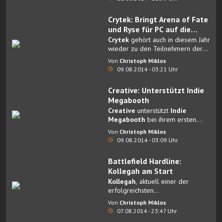
Crytek: Bringt Arena of Fate
und Ryse für PC auf die
gamescom 2014
Crytek
gehört auch in diesem Jahr
wieder zu den Teilnehmern der
gamescom und lädt Spieler dazu
Von
Christoph Miklos
ein, in Arena of Fate
09.08.2014 - 03:21 Uhr
gegeneinander anzutreten sowie
ihre Augen an der PC-Version von
Creative: Unterstützt Indie
Ryse: Son of Rome zu weiden.
Megabooth
Creative
unterstützt
Indie
Megabooth
bei ihrem ersten
Messeauftritt auf der gamescom.
Von
Christoph Miklos
09.08.2014 - 03:09 Uhr
Battlefield Hardline:
Kollegah am Start
Kollegah
, aktuell einer der
erfolgreichsten
deutschsprachigen Musiker, wird
Von
Christoph Miklos
Teil der Auseinandersetzung
07.08.2014 - 23:47 Uhr
zwischen Cops und Gangstern im