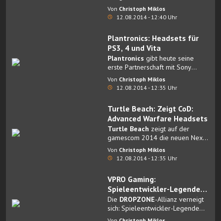
bekannt.
Von
Christoph Miklos
12.08.2014 - 12:40 Uhr
Plantronics: Headsets für
PS3, 4 und Vita
Plantronics
gibt heute seine
erste Partnerschaft mit Sony
Computer Entertainment Europe
Von
Christoph Miklos
(SCEE) bekannt.
12.08.2014 - 12:35 Uhr
Turtle Beach: Zeigt CoD:
Advanced Warfare Headsets
Turtle Beach
zeigt auf der
gamescom 2014 die neuen Next-
Gen-Konsolen-Headsets, darunter
Von
Christoph Miklos
auch die „Call of Duty: Advanced
12.08.2014 - 12:35 Uhr
Warfare“-Limited-Edition-Headset-
Serie, die in Köln erstmals
VPRO Gaming:
vorgestellt wird.
Spieleentwickler-Legende
Chris Roberts beim
Die
DROPZONE
-Allianz verneigt
Dropzone-Stand
sich: Spieleentwickler-Legende
Chris Roberts
wird am
Von
Christoph Miklos