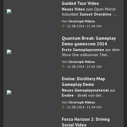
Guided Tour Video
Neues Video
zum Open-World-
Actiontitel
Sunset Overdrive
-
direkt von der Microsoft
Von
Christoph Miklos
gamescom 2014 PK.
12.08.2014 - 21:46 Uhr
Quantum Break: Gameplay
Demo gamescom 2014
Erste Gameplayszenen
aus dem
Xbox One exklusiven Titel
Quantum Break
.
Von
Christoph Miklos
12.08.2014 - 21:45 Uhr
Evolve: Distillery Map
Gameplay Demo
Neues Gameplaymaterial
aus
Evolve
- direkt von der
gamescom 2014.
Von
Christoph Miklos
12.08.2014 - 21:44 Uhr
Forza Horizon 2: Driving
Social Video