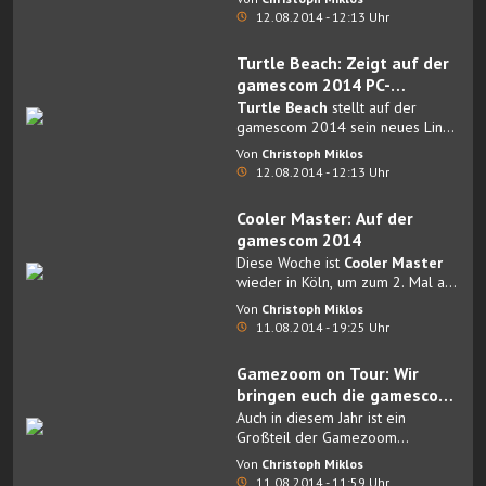
DROPZONE-Stand in der
Halle
12.08.2014 - 12:13 Uhr
10.1
,
Stand A60
am Donnerstag,
Freitag und Samstag vor der
Turtle Beach: Zeigt auf der
Gaming-Gemeinde sprechen und
gamescom 2014 PC-
sein neues Meisterwerk Star
Headsets, Mäuse und
Turtle Beach
stellt auf der
Citizen vorstellen.
Tastaturen
gamescom 2014 sein neues Line-
Up an Headsets und Zubehör vor
Von
Christoph Miklos
– dazu zählen auch
12.08.2014 - 12:13 Uhr
Partnerschaften, die auf den PC-
Spielemarkt ausgerichtet sind.
Cooler Master: Auf der
gamescom 2014
Diese Woche ist
Cooler Master
wieder in Köln, um zum 2. Mal an
der
Gamescom
als exklusiver
Von
Christoph Miklos
Partner an der ESL-Arena in Folge
11.08.2014 - 19:25 Uhr
teilzunehmen.
Gamezoom on Tour: Wir
bringen euch die gamescom
2014 nachhause!
Auch in diesem Jahr ist ein
Großteil der Gamezoom
Redaktion auf der gamescom in
Von
Christoph Miklos
Köln unterwegs.
11.08.2014 - 11:59 Uhr