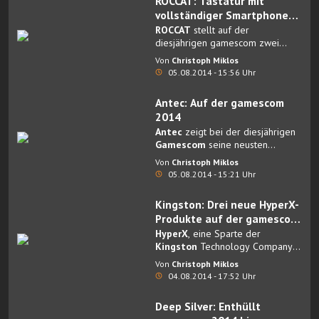
ROCCAT: Tastatur mit
Königreiche von Anteria, Shape
vollständiger Smartphone
Up und mehr.
Integration und modulare
ROCCAT
stellt auf der
Maus
diesjährigen gamescom zwei
brandneue Produkte vor: Die
Von
Christoph Miklos
Nyth Gaming Mouse
und das
05.08.2014 - 15:56 Uhr
Skeltr Gaming Keyboard
.
Antec: Auf der gamescom
2014
Antec
zeigt bei der diesjährigen
Gamescom
seine neusten
Gehäuse, die neuesten
Von
Christoph Miklos
Kühlermodelle und Netzteile.
05.08.2014 - 15:21 Uhr
Kingston: Drei neue HyperX-
Produkte auf der gamescom
2014
HyperX
, eine Sparte der
Kingston
Technology Company
Inc., stellt auf der gamescom
Von
Christoph Miklos
2014 in Köln drei neue Produkte
04.08.2014 - 17:52 Uhr
vor: HyperX Fury 3.0 USB-Sticks
für Einsteiger, HyperX Savage –
Deep Silver: Enthüllt
Nachfolgemodell der HyperX