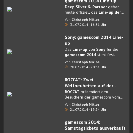
gamescom 2014 Line-up
Genesis RAM-Module – sowie
Deep Silver & Partner
geben
das HyperX Cloud Headset in der
heute offiziell das
Line-up der
White Edition.
gamescom 2014
für den
Von
Christoph Miklos
Entertainmentbereich bekannt:
31.07.2014 - 16:31 Uhr
Besucher können erstmals
Dead
Island 2
, den Nachfolger des
Sony: gamescom 2014 Line-
millionenfach verkauften Hit Dead
up
Island von 2011, spielen.
Das
Line-up
von
Sony
für die
gamescom 2014
steht fest.
Von
Christoph Miklos
28.07.2014 - 20:31 Uhr
ROCCAT: Zwei
Weltneuheiten auf der
gamescom 2014
ROCCAT
präsentiert den
Besuchern der gamescom vom
13. – 17. August 2014 eine
Von
Christoph Miklos
Vielzahl an Produkten, darunter
21.07.2014 - 19:24 Uhr
das Sova Designkonzept, die
Tyon All Action Gaming Maus
gamescom 2014:
sowie zwei komplett neue
Samstagtickets ausverkauft
Projekte aus den Kategorien Maus