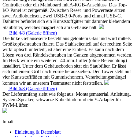
Controller oder ein Mainboard mit A-RGB-Anschluss. Das Top-
I/O-Panel ist zeitgemäß: Zwischen Reset- und Powertaste sitzen
zwei Audiobuchsen, zwei USB-3.0-Ports und einmal USB-C.
Dahinter befindet sich ein Kunststoffgitter mit darunter klebendem
Staubfilter, welches magnetisch am Gehäuse hält.
Bild 4/8 (Galerie öffnen)
Die linke Gehäuseseite besteht aus getöntem Glas und wird mittels
Großkopfschrauben fixiert. Das Stahlseitenteil auf der rechten Seite
wirkt optisch unterteilt, ist aber eine Einheit. Es kann nach dem
Lösen von drei Rändelschrauben im Ganzen abgenommen werden.
Im Heck wurde ein weiterer 140-mm-Lüfter (ohne Beleuchtung)
installiert. Unter dem Gehäuseboden sitzt ein Staubfilter. Er lässt
sich mit einem Griff nach vorne herausziehen. Der Tower steht auf
vier Kunststofffüßen mit Gummischonern. Verarbeitungsmängel
konnten wir an unserem Testmuster nicht feststellen.
Bild 6/8 (Galerie öffnen)
Der Lieferumfang sieht wie folgt aus: Montagematerial, Anleitung,
System-Speaker, schwarze Kabelbinderund ein Y-Adapter für
PWM-Lüfter.
Inhalt
Einleitung & Datenblatt