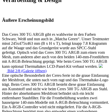
Äußere Erscheinungsbild
Das Ceres 300 TG ARGB gibt es wahlweise in den Farben
Schwarz, Weiß und nun auch in „Matcha Green“. Unser Testmuster
misst 245x475x463 mm (B x H x T), bringt knapp 7.8 Kilogramm
auf die Waage und das Grundgerüst wurde aus SPCC-Stahl
gefertigt. Optisch wird das Ceres 300 TG ARGB zum einen vom
Mesh, zum anderen aber auch von den beiden 140-mm-Frontlüftern
mit A-RGB-Beleuchtung geprägt. Wie beim Ceres 500 TG ARGB
kann optional Thermaltakes LCD-Panel-Kit verbaut werden.
Bild 2/8 (Galerie öffnen)
Eine optische Besonderheit der Ceres-Serie ist die graue Einfassung
der Meshfront, die unten nach vorn ragt und das Thermaltake-Logo
trägt. Beim Ceres 300 TG ARGB besteht diese graue Einfassung
aus Kunststoff und nicht wie beim Ceres 500 TG ARGB aus Stahl.
Hinter der abnehmbaren Meshfront befindet sich ein leicht
entfernbarer Staubfilter. Für die Frontbelüftung wurden zwei
hauseigene 140-mm-Modelle mit A-RGB-Beleuchtung vormontiert.
Ein A-RGB-Controller wird nicht mitgeliefert. Für die A-RGB-
Beleuchtung benötigt man also entweder einen vorhandenen