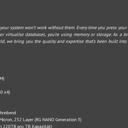
 your system won’t work without them. Every time you press your 
r virtualise databases, you’re using memory or storage. As a br
d, we bring you the quality and expertise that’s been built into
SM)
.0 x4)
d
hreibend
icron, 232 Layer (RG NAND Generation 3)
n 220TB pro TB Kapazität)