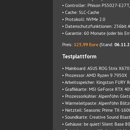
• Controller: Phison PS5027-E27T,
• Cache: SLC-Cache
• Protokoll: NVMe 2.0
• Datenschutzfunktionen: 256bit A
• Garantie: 60 Monate (oder bis Er
Preis:
125,99 Euro
(Stand:
06.11.
Testplattform
• Mainboard: ASUS ROG Strix X67
• Prozessor: AMD Ryzen 9 7950X
• Arbeitsspeicher: Kingston FUR
• Grafikkarte: MSI GeForce RTX 4
• Prozessorkühler: Alpenföhn Gle
• Wärmeleitpaste: Alpenföhn Blitz
• Netzteil: Seasonic Prime TX-160
• Soundkarte: Creative Sound Bla
• Gehäuse: be quiet! Silent Base 8