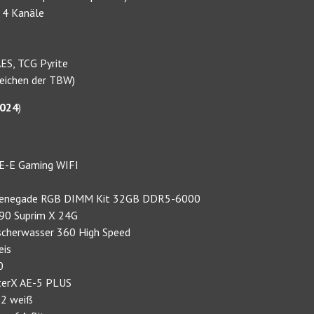
 4 Kanäle
ES, TCG Pyrite
reichen der TBW)
2024
)
0E-E Gaming WIFI
Y Renegade RGB DIMM Kit 32GB DDR5-6000
090 Suprim X 24G
tscherwasser 360 High Speed
eis
0
sterX AE-5 PLUS
02 weiß