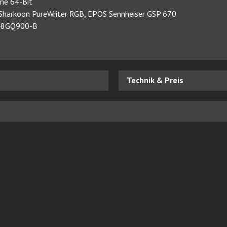
me 64-Bit
e, Sharkoon PureWriter RGB, EPOS Sennheiser GSP 670
r 48GQ900-B
Technik & Preis