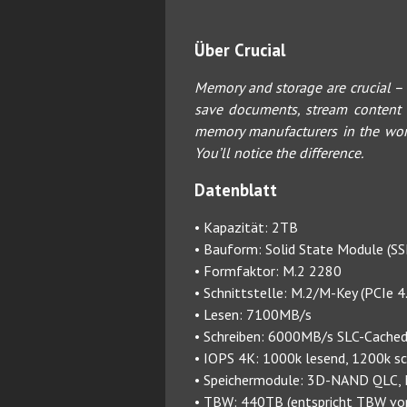
Über Crucial
Memory and storage are crucial –
save documents, stream content o
memory manufacturers in the worl
You’ll notice the difference.
Datenblatt
• Kapazität: 2TB
• Bauform: Solid State Module (S
• Formfaktor: M.2 2280
• Schnittstelle: M.2/M-Key (PCIe 4
• Lesen: 7100MB/s
• Schreiben: 6000MB/s SLC-Cache
• IOPS 4K: 1000k lesend, 1200k sc
• Speichermodule: 3D-NAND QLC, M
• TBW: 440TB (entspricht TBW vo