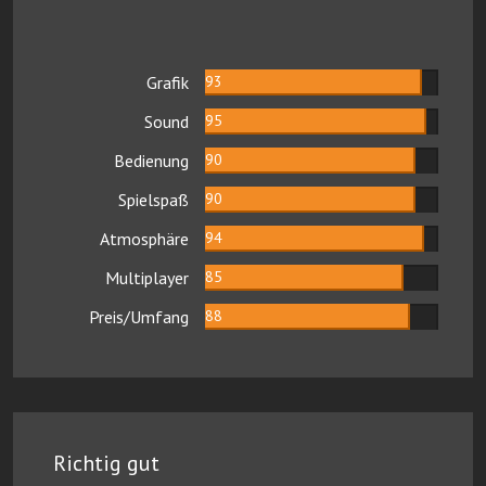
Grafik
93
Sound
95
Bedienung
90
Spielspaß
90
Atmosphäre
94
Multiplayer
85
Preis/Umfang
88
Richtig gut