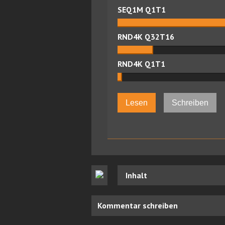
SEQ1M Q1T1
RND4K Q32T16
RND4K Q1T1
Lesen
Schreiben
Inhalt
Kommentar schreiben