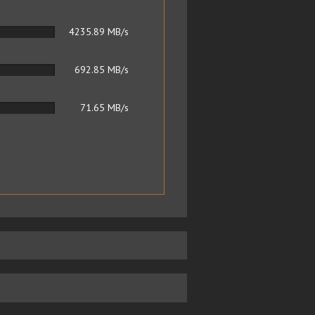
4235.89
MB/s
692.85
MB/s
71.65
MB/s