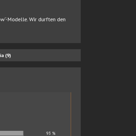
ow“-Modelle. Wir durften den
a (9)
93
%