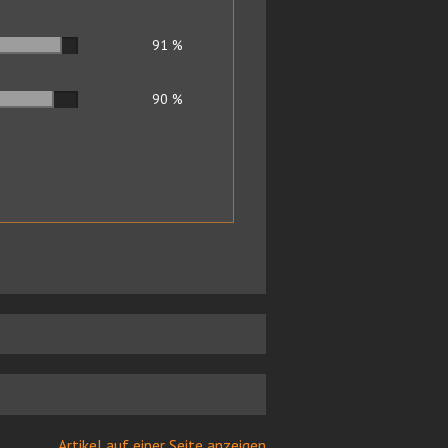
91
%
90
%
Artikel auf einer Seite anzeigen