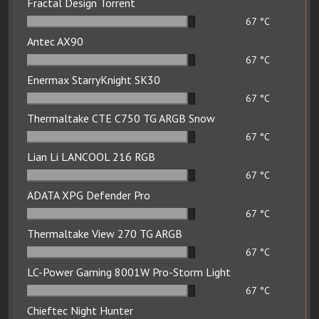
Fractal Design Torrent
67
°C
Antec AX90
67
°C
Enermax StarryKnight SK30
67
°C
Thermaltake CTE C750 TG ARGB Snow
67
°C
Lian Li LANCOOL 216 RGB
67
°C
ADATA XPG Defender Pro
67
°C
Thermaltake View 270 TG ARGB
67
°C
LC-Power Gaming 8001W Pro-Storm Light
67
°C
Chieftec Night Hunter