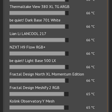
Thermaltake View 380 XL TG ARGB
66
°C
be quiet! Dark Base 701 White
66
°C
Lian Li LANCOOL 217
66
°C
NZXT H9 Flow RGB+
66
°C
be quiet! Light Base 500 LX
66
°C
Fractal Design North XL Momentum Edition
66
°C
Fractal Design Meshify 2 RGB
65
°C
Kolink Observatory Y Mesh
65
°C