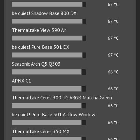
67
°C
be quiet! Shadow Base 800 DX
67
°C
Thermaltake View 390 Air
67
°C
be quiet! Pure Base 501 DX
67
°C
Seasonic Arch Q5 Q503
66
°C
APNX C1
66
°C
Thermaltake Ceres 300 TG ARGB Matcha Green
66
°C
be quiet! Pure Base 501 Airflow Window
66
°C
Thermaltake Ceres 350 MX
66
°C