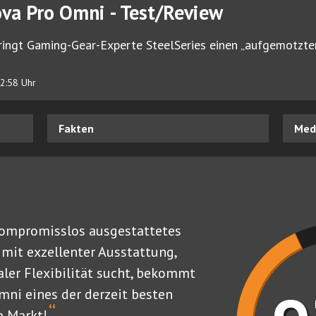
ova Pro Omni - Test/Review
ringt Gaming-Gear-Experte SteelSeries einen „aufgemotzte
2:58 Uhr
Fakten
Medi
kompromisslos ausgestattetes
it exzellenter Ausstattung,
er Flexibilität sucht, bekommt
mni eines der derzeit besten
“
m Markt!