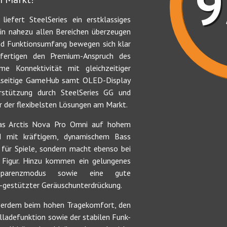
efert SteelSeries ein erstklassiges
in nahezu allen Bereichen überzeugen
und Funktionsumfang bewegen sich klar
fertigen den Premium-Anspruch des
me Konnektivität mit gleichzeitiger
elseitige GameHub samt OLED-Display
rstützung durch SteelSeries GG und
 der flexibelsten Lösungen am Markt.
 das Arctis Nova Pro Omni auf hohem
 mit kräftigem, dynamischem Bass
d für Spiele, sondern macht ebenso bei
 Figur. Hinzu kommen ein gelungenes
sparenzmodus sowie eine gute
I-gestützter Geräuschunterdrückung.
erdem beim hohen Tragekomfort, den
ladefunktion sowie der stabilen Funk-