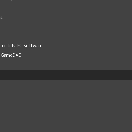
it
n mittels PC-Software
am GameDAC