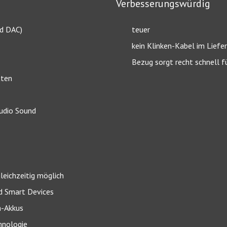
Verbesserungswürdig
nd DAC)
teuer
kein Klinken-Kabel im Lief
Bezug sorgt recht schnell 
tten
Audio Sound
leichzeitig möglich
d Smart Devices
h-Akkus
hnologie