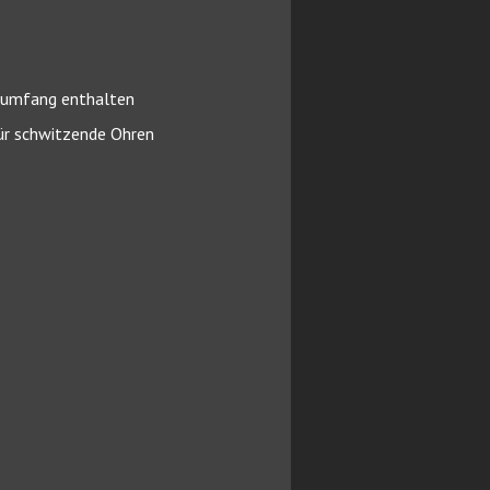
erumfang enthalten
für schwitzende Ohren