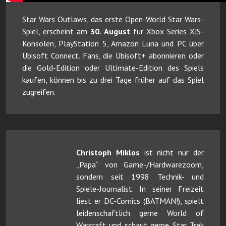
Star Wars Outlaws, das erste Open-World Star Wars-
Spiel, erscheint am
30. August
für Xbox Series X|S-
Konsolen, PlayStation 5, Amazon Luna und PC über
Ubisoft Connect. Fans, die Ubisoft+ abonnieren oder
die Gold-Edition oder Ultimate-Edition des Spiels
kaufen, können bis zu drei Tage früher auf das Spiel
zugreifen.
Christoph Miklos
ist nicht nur der
„Papa“ von Game-/Hardwarezoom,
sondern seit 1998 Technik- und
Spiele-Journalist. In seiner Freizeit
liest er DC-Comics (BATMAN!), spielt
leidenschaftlich gerne World of
Warcraft und schaut gerne Star Trek