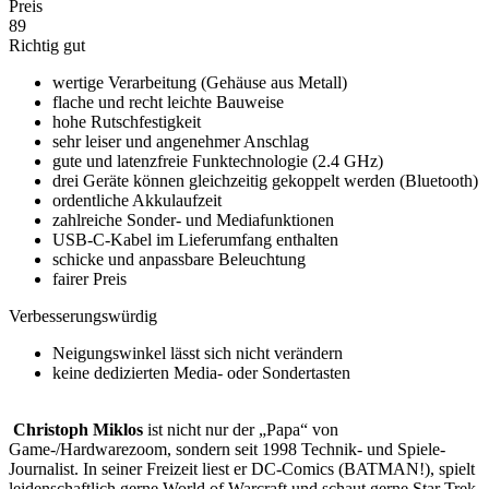
Preis
89
Richtig gut
wertige Verarbeitung (Gehäuse aus Metall)
flache und recht leichte Bauweise
hohe Rutschfestigkeit
sehr leiser und angenehmer Anschlag
gute und latenzfreie Funktechnologie (2.4 GHz)
drei Geräte können gleichzeitig gekoppelt werden (Bluetooth)
ordentliche Akkulaufzeit
zahlreiche Sonder- und Mediafunktionen
USB-C-Kabel im Lieferumfang enthalten
schicke und anpassbare Beleuchtung
fairer Preis
Verbesserungswürdig
Neigungswinkel lässt sich nicht verändern
keine dedizierten Media- oder Sondertasten
Christoph Miklos
ist nicht nur der „Papa“ von
Game-/Hardwarezoom, sondern seit 1998 Technik- und Spiele-
Journalist. In seiner Freizeit liest er DC-Comics (BATMAN!), spielt
leidenschaftlich gerne World of Warcraft und schaut gerne Star Trek