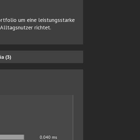
tfolio um eine leistungsstarke
lltagsnutzer richtet.
a (3)
0.040
ms