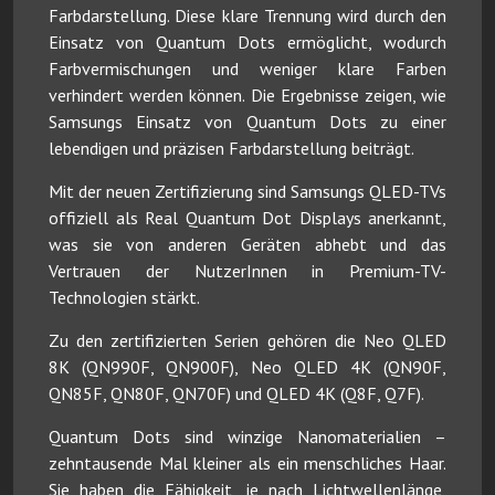
Farbdarstellung. Diese klare Trennung wird durch den
Einsatz von Quantum Dots ermöglicht, wodurch
Farbvermischungen und weniger klare Farben
verhindert werden können. Die Ergebnisse zeigen, wie
Samsungs Einsatz von Quantum Dots zu einer
lebendigen und präzisen Farbdarstellung beiträgt.
Mit der neuen Zertifizierung sind Samsungs QLED-TVs
offiziell als Real Quantum Dot Displays anerkannt,
was sie von anderen Geräten abhebt und das
Vertrauen der NutzerInnen in Premium-TV-
Technologien stärkt.
Zu den zertifizierten Serien gehören die Neo QLED
8K (QN990F, QN900F), Neo QLED 4K (QN90F,
QN85F, QN80F, QN70F) und QLED 4K (Q8F, Q7F).
Quantum Dots sind winzige Nanomaterialien –
zehntausende Mal kleiner als ein menschliches Haar.
Sie haben die Fähigkeit, je nach Lichtwellenlänge,