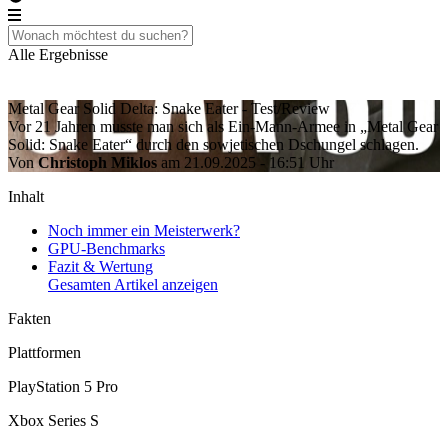
Alle Ergebnisse
Metal Gear Solid Delta: Snake Eater - Test/Review
Vor 21 Jahren musste man sich als Ein-Mann-Armee in „Metal Gear
Solid: Snake Eater“ durch den sowjetischen Dschungel schlagen.
Von
Christoph Miklos
am 21.09.2025 - 16:51 Uhr
Inhalt
Noch immer ein Meisterwerk?
GPU-Benchmarks
Fazit & Wertung
Gesamten Artikel anzeigen
Fakten
Plattformen
PlayStation 5 Pro
Xbox Series S