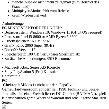
manche Aspekte nicht mehr zeitgemäß (zum Beispiel das
Frauenbild)
Multiplayer-Modus fehlt zum Release
kaum Wiederspielwert
Anforderungen
PC MINDESTANFORDERUNGEN:
• Betriebssystem: Windows 10, Windows 11 (64-bit OS required)
• Prozessor: Intel i5-8600 or AMD Ryzen 5 3600
• Arbeitsspeicher: 16 GB RAM
• Grafik: RTX 2060 Super (8GB)
• DirectX: Version 12
• Speicherplatz: 100 GB verfügbarer Speicherplatz
• Zusätzliche Anmerkungen: SSD Recommend
• Microsoft Xbox Series X|S Konsole
• Sony PlayStation 5 (Pro) Konsole
Getestet für
PC
Christoph Miklos
ist nicht nur der „Papa“ von
Game-/Hardwarezoom, sondern seit 1998 Technik- und Spiele-
Journalist. In seiner Freizeit liest er DC-Comics (BATMAN!), spielt
leidenschaftlich gerne World of Warcraft und schaut gerne Star Trek
Serien.