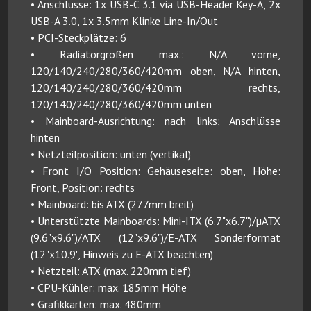
• Anschlüsse: 1x USB-C 3.1 via USB-Header Key-A, 2x
USB-A 3.0, 1x 3.5mm Klinke Line-In/Out
• PCI-Steckplätze: 6
• Radiatorgrößen max.: N/A vorne,
120/140/240/280/360/420mm oben, N/A hinten,
120/140/240/280/360/420mm rechts,
120/140/240/280/360/420mm unten
• Mainboard-Ausrichtung: nach links; Anschlüsse
hinten
• Netzteilposition: unten (vertikal)
• Front I/O Position: Gehäuseseite: oben, Höhe:
Front, Position: rechts
• Mainboard: bis ATX (277mm breit)
• Unterstützte Mainboards: Mini-ITX (6.7"x6.7")/µATX
(9.6"x9.6")/ATX (12"x9.6")/E-ATX Sonderformat
(12"x10.9", Hinweis zu E-ATX beachten)
• Netzteil: ATX (max. 220mm tief)
• CPU-Kühler: max. 185mm Höhe
• Grafikkarten: max. 480mm