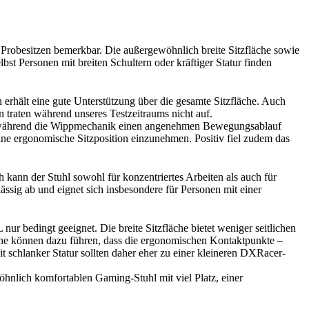
Probesitzen bemerkbar. Die außergewöhnlich breite Sitzfläche sowie
t Personen mit breiten Schultern oder kräftiger Statur finden
rn erhält eine gute Unterstützung über die gesamte Sitzfläche. Auch
traten während unseres Testzeitraums nicht auf.
gen, während die Wippmechanik einen angenehmen Bewegungsablauf
ne ergonomische Sitzposition einzunehmen. Positiv fiel zudem das
 kann der Stuhl sowohl für konzentriertes Arbeiten als auch für
ssig ab und eignet sich insbesondere für Personen mit einer
r bedingt geeignet. Die breite Sitzfläche bietet weniger seitlichen
che können dazu führen, dass die ergonomischen Kontaktpunkte –
 schlanker Statur sollten daher eher zu einer kleineren DXRacer-
hnlich komfortablen Gaming-Stuhl mit viel Platz, einer