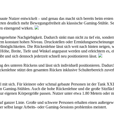
e Nutzer entwickelt – und genau das macht sich bereits beim ersten 
en deutlich mehr Bewegungsfreiheit als klassische Gaming-Stühle. Selbs
gen einengend wirken.
ne angenehme Nachgiebigkeit. Dadurch sinkt man nicht zu tief ein, sonde
nem konstant hohen Niveau. Druckstellen oder Ermüdungserscheinungen 
stellmöglichkeiten. Die Rückenlehne lässt sich weit nach hinten nei
öhe, Breite, Tiefe und Winkel angepasst werden und erleichtern es, ei
ibt und sich dennoch jederzeit schnell neu positionieren lässt.
g des unteren Rückens und lässt sich individuell positionieren. Dadurch
kenlehne stützt den gesamten Rücken inklusive Schulterbereich zuverlä
it sich. Für kleinere oder schmal gebaute Personen ist der Tank XXL nu
ren Gaming-Stühlen. Auch die hohe Rückenlehne und die große Sitzflä
ur eigenen Körpergröße passen. Nutzer unter etwa 1.80 Metern oder mit
uf ganzer Linie. Große und schwere Personen erhalten einen außergewö
r selbst lange Arbeits- oder Gaming-Sessions problemlos meistert.