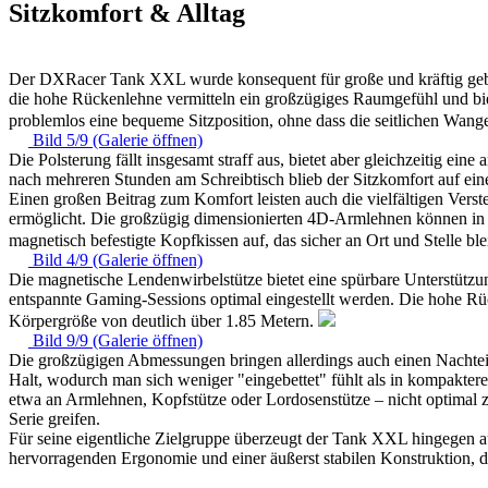
Sitzkomfort & Alltag
Der DXRacer Tank XXL wurde konsequent für große und kräftig gebaut
die hohe Rückenlehne vermitteln ein großzügiges Raumgefühl und biet
problemlos eine bequeme Sitzposition, ohne dass die seitlichen Wan
Bild 5/9 (Galerie öffnen)
Die Polsterung fällt insgesamt straff aus, bietet aber gleichzeitig ei
nach mehreren Stunden am Schreibtisch blieb der Sitzkomfort auf ei
Einen großen Beitrag zum Komfort leisten auch die vielfältigen Ver
ermöglicht. Die großzügig dimensionierten 4D-Armlehnen können in H
magnetisch befestigte Kopfkissen auf, das sicher an Ort und Stelle ble
Bild 4/9 (Galerie öffnen)
Die magnetische Lendenwirbelstütze bietet eine spürbare Unterstützun
entspannte Gaming-Sessions optimal eingestellt werden. Die hohe Rüc
Körpergröße von deutlich über 1.85 Metern.
Bild 9/9 (Galerie öffnen)
Die großzügigen Abmessungen bringen allerdings auch einen Nachteil m
Halt, wodurch man sich weniger "eingebettet" fühlt als in kompakte
etwa an Armlehnen, Kopfstütze oder Lordosenstütze – nicht optimal z
Serie greifen.
Für seine eigentliche Zielgruppe überzeugt der Tank XXL hingegen a
hervorragenden Ergonomie und einer äußerst stabilen Konstruktion, de