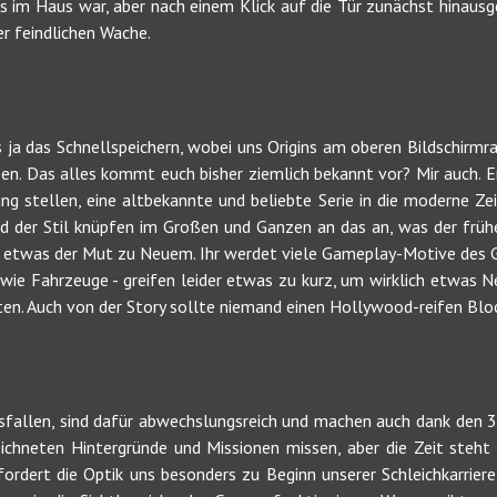
s im Haus war, aber nach einem Klick auf die Tür zunächst hinausg
er feindlichen Wache.
s ja das Schnellspeichern, wobei uns Origins am oberen Bildschirmr
ben. Das alles kommt euch bisher ziemlich bekannt vor? Mir auch
ng stellen, eine altbekannte und beliebte Serie in die moderne Ze
nd der Stil knüpfen im Großen und Ganzen an das an, was der früh
ch etwas der Mut zu Neuem. Ihr werdet viele Gameplay-Motive des Ge
- wie Fahrzeuge - greifen leider etwas zu kurz, um wirklich etwas 
en. Auch von der Story sollte niemand einen Hollywood-reifen Blo
usfallen, sind dafür abwechslungsreich und machen auch dank den
ichneten Hintergründe und Missionen missen, aber die Zeit steht 
fordert die Optik uns besonders zu Beginn unserer Schleichkarrier