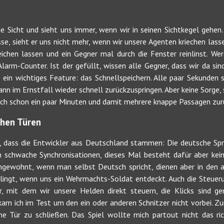
 Sicht und sieht uns immer, wenn wir in seinen Sichtkegel gehen. 
sse, sieht er uns nicht mehr, wenn wir unsere Agenten kriechen lasse
ichen lassen und ein Gegner mal durch die Fenster reinlinst. Wer
larm-Counter. Ist der gefüllt, wissen alle Gegner, dass wir da sind.
ein wichtiges Feature: das Schnellspeichern. Alle paar Sekunden s
nn im Ernstfall wieder schnell zurückzuspringen. Aber keine Sorge, 
lich schon ein paar Minuten und damit mehrere knappe Passagen zurü
chen Türen
 dass die Entwickler aus Deutschland stammen: Die deutsche Spra
ch schwache Synchronisationen, dieses Mal besteht dafür aber kein
gewohnt, wenn man selbst Deutsch spricht, dienen aber in den a
lingt, wenn uns ein Wehrmachts-Soldat entdeckt. Auch die Steuer
, mit dem wir unsere Helden direkt steuern, die Klicks sind ge
am ich im Test um den ein oder anderen Schnitzer nicht vorbei. Zum
e Tür zu schließen. Das Spiel wollte mich partout nicht das rich