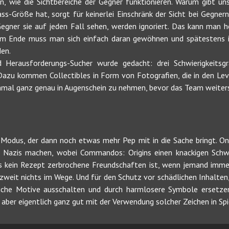
en, wie die Sichtbereiche der Gegner funktionieren. Warum gibt un
ss-Größe hat, sorgt für keinerlei Einschränk der Sicht bei Gegnern
egner sie auf jeden Fall sehen, werden ignoriert. Das kann man h
. Am Ende muss man sich einfach daran gewöhnen und spätestens 
en.
Herausforderungs-Sucher wurde gedacht: drei Schwierigkeitsgr
Dazu kommen Collectibles in Form von Fotografien, die in den Lev
hmal ganz genau in Augenschein zu nehmen, bevor das Team weiters
-Modus, der dann noch etwas mehr Pep mit in die Sache bringt. Onli
Nazis machen, wobei Commandos: Origins einen knackigen Schwie
as kein Rezept zerbrochene Freundschaften ist, wenn jemand imme
zweit nichts im Wege. Und für den Schutz vor schädlichen Inhalten
che Motive ausschalten und durch harmlosere Symbole ersetze
er aber eigentlich ganz gut mit der Verwendung solcher Zeichen in S