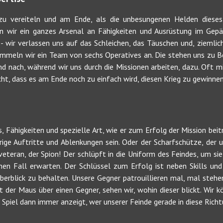
u vereiteln und am Ende, als die unbesungenen Helden dieses
n wir ein ganzes Arsenal an Fähigkeiten und Ausrüstung im Gepä
 wir verlassen uns auf das Schleichen, das Täuschen und, ziemlich 
meln wir ein Team von sechs Operatives an. Die stehen uns zu Beg
d nach, während wir uns durch die Missionen arbeiten, dazu. Oft mi
cht, dass es am Ende noch zu einfach wird, diesen Krieg zu gewinnen
s, Fähigkeiten und spezielle Art, wie er zum Erfolg der Mission bei
rige Auftritte und Ablenkungen sein. Oder der Scharfschütze, der
eveteran, der Spion! Der schlüpft in die Uniform des Feindes, um si
inen Fall erwarten. Der Schlüssel zum Erfolg ist neben Skills un
erblick zu behalten. Unsere Gegner patrouillieren mal, mal stehen 
t der Maus über einen Gegner, sehen wir, wohin dieser blickt. Wir
 Spiel dann immer anzeigt, wer unserer Feinde gerade in diese Richt