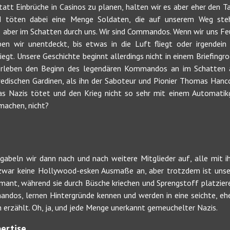
att Einbrüche in Casinos zu planen, halten wir es aber eher den Ta
nd töten dabei eine Menge Soldaten, die auf unserem Weg steh
s aber im Schatten durch uns. Wir sind Commandos. Wenn wir uns Fe
ben wir unentdeckt, bis etwas in die Luft fliegt oder irgendein
liegt. Unsere Geschichte beginnt allerdings nicht in einem Briefin
 erleben den Beginn des legendären Kommandos an im Schatten 
wedischen Gardinen, als ihn der Saboteur und Pionier Thomas Hanco
s Nazis tötet und den Krieg nicht so sehr mit einem Automatikg
machen, nicht?
gabeln wir dann nach und nach weitere Mitglieder auf, alle mit i
zwar keine Hollywood-esken Ausmaße an, aber trotzdem ist unse
ant, während sie durch Büsche kriechen und Sprengstoff platzieren
dos, lernen Hintergründe kennen und werden in eine seichte, e
erzählt. Oh, ja, und jede Menge unerkannt gemeuchelter Nazis.
ertise