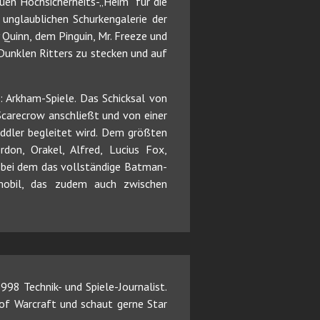
uen Hochsicherheits-„Heim“ für die
unglaublichen Schurkengalerie der
Quinn, dem Pinguin, Mr. Freeze und
 Dunklen Ritters zu stecken und auf
 Arkham-Spiele. Das Schicksal von
carecrow anschließt und von einer
ddler begleitet wird. Dem größten
don, Orakel, Alfred, Lucius Fox,
 bei dem das vollständige Batman-
tmobil, das zudem auch zwischen
98 Technik- und Spiele-Journalist.
d of Warcraft und schaut gerne Star