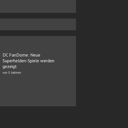
DC FanDome: Neue
Superhelden-Spiele werden
gezeigt
vor 5 Jahren