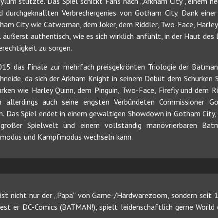
um stützte. Das Spiel schickt Fans nach „Arkham City“, einem ne
nd durchgeknallten Verbrechergenies von Gotham City. Dank einer 
tham City wie Catwoman, dem Joker, dem Riddler, Two-Face, Harley 
l äußerst authentisch, wie es sich wirklich anfühlt, in der Haut des
rechtigkeit zu sorgen.
15 das Finale zur mehrfach preisgekrönten Triologie der Batman:
hneide, da sich der Arkham Knight in seinem Debüt dem Schurken S
rken wie Harley Quinn, dem Pinguin, Two-Face, Firefly und dem Ri
h allerdings auch seine engsten Verbündeten Commissioner Gor
. Das Spiel endet in einem gewaltigen Showdown in Gotham City,
 großer Spielwelt und einem vollständig manövrierbaren Ba
gsmodus und Kampfmodus wechseln kann.
ist nicht nur der „Papa“ von Game-/Hardwarezoom, sondern seit 19
 liest er DC-Comics (BATMAN!), spielt leidenschaftlich gerne Worl