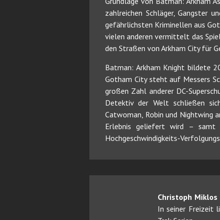
Grundlage von Batman: Arkham Asyl
zahlreichen Schläger, Gangster u
gefährlichsten Kriminellen aus Go
vielen anderen vermittelt das Spie
den Straßen von Arkham City für Ge
Batman: Arkham Knight bildete 20
Gotham City steht auf Messers Sc
großen Zahl anderer DC-Superschu
Detektiv der Welt schließen sic
Catwoman, Robin und Nightwing an
Erlebnis geliefert wird – samt
Hochgeschwindigkeits-Verfolgun
Christoph Miklos
In seiner Freizeit