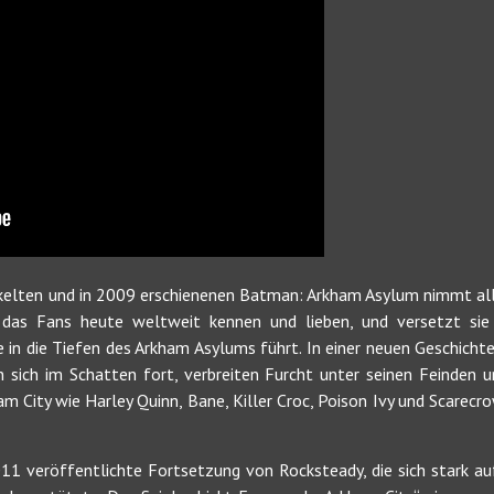
kelten und in 2009 erschienenen Batman: Arkham Asylum nimmt alle
das Fans heute weltweit kennen und lieben, und versetzt sie in
 in die Tiefen des Arkham Asylums führt. In einer neuen Geschichte
 sich im Schatten fort, verbreiten Furcht unter seinen Feinden u
m City wie Harley Quinn, Bane, Killer Croc, Poison Ivy und Scarec
11 veröffentlichte Fortsetzung von Rocksteady, die sich stark au