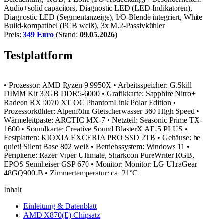
Audio+solid capacitors, Diagnostic LED (LED-Indikatoren),
Diagnostic LED (Segmentanzeige), I/O-Blende integriert, White
Build-kompatibel (PCB weiß), 3x M.2-Passivkühler
Preis:
349 Euro
(Stand:
09.05.2026
)
Testplattform
• Prozessor: AMD Ryzen 9 9950X
• Arbeitsspeicher: G.Skill
DIMM Kit 32GB DDR5-6000
• Grafikkarte: Sapphire Nitro+
Radeon RX 9070 XT OC PhantomLink Polar Edition
•
Prozessorkühler: Alpenföhn Gletscherwasser 360 High Speed
•
Wärmeleitpaste: ARCTIC MX-7
• Netzteil: Seasonic Prime TX-
1600
• Soundkarte: Creative Sound BlasterX AE-5 PLUS
•
Festplatten: KIOXIA EXCERIA PRO SSD 2TB
• Gehäuse: be
quiet! Silent Base 802 weiß
• Betriebssystem: Windows 11
•
Peripherie: Razer Viper Ultimate, Sharkoon PureWriter RGB,
EPOS Sennheiser GSP 670
• Monitor: Monitor: LG UltraGear
48GQ900-B
• Zimmertemperatur: ca. 21°C
Inhalt
Einleitung & Datenblatt
AMD X870(E) Chipsatz