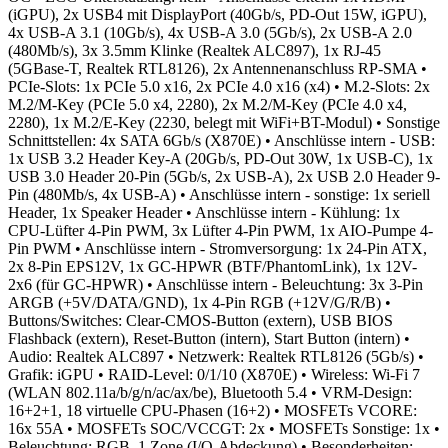
(iGPU), 2x USB4 mit DisplayPort (40Gb/s, PD-Out 15W, iGPU),
4x USB-A 3.1 (10Gb/s), 4x USB-A 3.0 (5Gb/s), 2x USB-A 2.0
(480Mb/s), 3x 3.5mm Klinke (Realtek ALC897), 1x RJ-45
(5GBase-T, Realtek RTL8126), 2x Antennenanschluss RP-SMA
•
PCIe-Slots: 1x PCIe 5.0 x16, 2x PCIe 4.0 x16 (x4)
• M.2-Slots: 2x
M.2/M-Key (PCIe 5.0 x4, 2280), 2x M.2/M-Key (PCIe 4.0 x4,
2280), 1x M.2/E-Key (2230, belegt mit WiFi+BT-Modul)
• Sonstige
Schnittstellen: 4x SATA 6Gb/s (X870E)
• Anschlüsse intern - USB:
1x USB 3.2 Header Key-A (20Gb/s, PD-Out 30W, 1x USB-C), 1x
USB 3.0 Header 20-Pin (5Gb/s, 2x USB-A), 2x USB 2.0 Header 9-
Pin (480Mb/s, 4x USB-A)
• Anschlüsse intern - sonstige: 1x seriell
Header, 1x Speaker Header
• Anschlüsse intern - Kühlung: 1x
CPU-Lüfter 4-Pin PWM, 3x Lüfter 4-Pin PWM, 1x AIO-Pumpe 4-
Pin PWM
• Anschlüsse intern - Stromversorgung: 1x 24-Pin ATX,
2x 8-Pin EPS12V, 1x GC-HPWR (BTF/PhantomLink), 1x 12V-
2x6 (für GC-HPWR)
• Anschlüsse intern - Beleuchtung: 3x 3-Pin
ARGB (+5V/DATA/GND), 1x 4-Pin RGB (+12V/G/R/B)
•
Buttons/Switches: Clear-CMOS-Button (extern), USB BIOS
Flashback (extern), Reset-Button (intern), Start Button (intern)
•
Audio: Realtek ALC897
• Netzwerk: Realtek RTL8126 (5Gb/s)
•
Grafik: iGPU
• RAID-Level: 0/1/10 (X870E)
• Wireless: Wi-Fi 7
(WLAN 802.11a/b/g/n/ac/ax/be), Bluetooth 5.4
• VRM-Design:
16+2+1, 18 virtuelle CPU-Phasen (16+2)
• MOSFETs VCORE:
16x 55A
• MOSFETs SOC/VCCGT: 2x
• MOSFETs Sonstige: 1x
•
Beleuchtung: RGB, 1 Zone (I/O-Abdeckung)
• Besonderheiten: