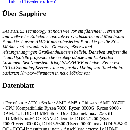
Bild 1/14 (Galerie öffnen)
Über Sapphire
SAPPHIRE Technology ist nach wie vor ein führender Hersteller
und weltweiter Zulieferer innovativer Grafikkarten und Mainboard-
Produkte. Unsere AMD Radeon-basierten Produkte für die PC-
Märkte sind besonders bei Gaming-, eSport- und
leistungshungrigen Grafikenthusiasten beliebt. Daneben umfasst die
Produktpalette professionelle Grafikprodukte und Embedded-
Lösungen. Seit Neuestem dringt SAPPHIRE mit einer Reihe von
GPU-Computing-Serversystemen für das Mining von Blockchain-
basierten Kryptowährungen in neue Märkte vor.
Datenblatt
• Formfaktor: ATX
• Sockel: AMD AM5
• Chipsatz: AMD X870E
• CPU-Kompatibilität: Ryzen 7000, Ryzen 8000G, Ryzen 9000
•
RAM: 4x DDR5 DIMM-Slots, Dual Channel, max. 256GB
UDIMM Non-ECC
• RAM-Datenrate: DDR5-5200 (Ryzen
7000/Ryzen 8000G), DDR5-5600 (Ryzen 9000), max. DDR5-8400
OC
• ECC-Unterstützung: nein
• Anschlüsse extern: 1x HDMI