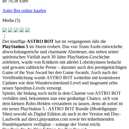
ab 70,58 Euro
Astro Bot online kaufen
Media (5)
⋮
Der knuffige
ASTRO BOT
hat im vergangenen Jahr die
PlayStation 5
im Sturm erobert. Das von Team Asobi entwickelte
abwechslungsreiche und charmante Abenteuer, das neben seiner
spielerischen Vielfalt auch 30 Jahre PlayStation-Geschichte
zelebriert, wurde von Kritikern mit allerlei Lobeshymnen bedacht
und gewann zahlreiche Preise – darunter auch den prestigeträchtigen
Game of the Year Award bei den Game Awards. Auch nach der
Veröffentlichung wurde ASTRO BOT weiterhin mit kostenlosen
Updates wie dem Wunderwinterland-Level und insgesamt zehn
neuen Speedrun-Levels versorgt.
Spieler, die bislang noch nicht in dem Charme von ASTRO BOT
verfallen sind, bekommen nun eine großartige Chance, sich von
dem kleinen Robo-Helden verzaubern zu lassen, denn ab sofort ist
ein neues PlayStation 5 - ASTRO BOT Bundle (Modellgruppe
Slim) sowohl als Digital Edition als auch in der Version mit Disc-
Laufwerk auf direct.playstation.com sowie bei teilnehmenden
Handelspartnern verfügbar – solange der Vorrat reicht.