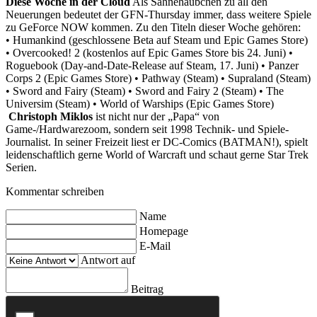
Diese Woche in der Cloud
Als Sahnehäubchen zu all den
Neuerungen bedeutet der GFN-Thursday immer, dass weitere Spiele
zu GeForce NOW kommen. Zu den Titeln dieser Woche gehören:
• Humankind (geschlossene Beta auf Steam und Epic Games Store)
• Overcooked! 2 (kostenlos auf Epic Games Store bis 24. Juni)
•
Roguebook (Day-and-Date-Release auf Steam, 17. Juni)
• Panzer
Corps 2 (Epic Games Store)
• Pathway (Steam)
• Supraland (Steam)
• Sword and Fairy (Steam)
• Sword and Fairy 2 (Steam)
• The
Universim (Steam)
• World of Warships (Epic Games Store)
Christoph Miklos
ist nicht nur der „Papa“ von
Game-/Hardwarezoom, sondern seit 1998 Technik- und Spiele-
Journalist. In seiner Freizeit liest er DC-Comics (BATMAN!), spielt
leidenschaftlich gerne World of Warcraft und schaut gerne Star Trek
Serien.
Kommentar schreiben
Name
Homepage
E-Mail
Antwort auf
Beitrag