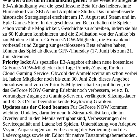
Wie weit wirst du in Humankind gehen?
Eine weitere aufregende
E3-Ankündigung war die geschlossene Beta für das heißersehnte
Humankind von SEGA und Amplitude Studio. Das rundenbasierte
historische Strategiespiel erscheint am 17. August auf Steam und im
Epic Games Store. In der geschlossenen Beta erhalten die Spieler
schon vorab die Möglichkeit, Geschichte zu schreiben, indem sie bis
zu 60 Kulturen kombinieren und die Zivilisation von der Antike bis
zur Moderne führen. GeForce-NOW-Mitglieder, die Humankind
vorbestellt und Zugang zur geschlossenen Beta erhalten haben,
können das Spiel ab diesem GFN-Thursday (17. Juni) bis zum 21.
Juni streamen.
Priority lockt
Als spezielles E3-Angebot erhalten neue kostenlose
GeForce-NOW-Mitglieder drei Tage Priority-Zugang für den
Cloud-Gaming-Service. Obwohl der Anmeldezeitraum schon vorbei
ist, haben Mitglieder noch bis zum 30. Juni Zeit, dieses Angebot
einzulösen und von der Priority-Mitgliedschaft zu profitieren, die
das GeForce NOW-Gaming-Erlebnis noch verbessern, wie z. B.
vorrangiger Zugang zu Gaming-Servern, verlängerte Sitzungsdauer
und RTX ON für beeindruckende Raytracing-Grafiken.
Updates aus der Cloud beamen
Für GeForce NOW kommen
wichtige Updates, darunter neue In-Stream-Statistiken, die im
Overlay und in den Menüs verfügbar sind, Verbesserungen der
Servicequalität und Latenz bei Spielen, Unterstützung von Adaptive
Vsync, Anpassungen zur Verbesserung der Bedienung und des
Ladevorgangs sowie ein Editor für native Tastatureingabemethoden.