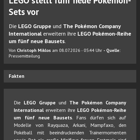
LEGO stellt fünf neue Pokémon-
Sets vor
Die
LEGO Gruppe
und
The Pokémon Company
International
erweitern ihre
LEGO Pokémon-Reihe
um fünf neue Bausets
.
Von
Christoph Miklos
am 08.07.2026 - 05:44 Uhr
- Quelle:
Pressemitteilung
Fakten
Die
LEGO Gruppe
und
The Pokémon Company
International
erweitern ihre
LEGO Pokémon-Reihe
um fünf neue Bausets
. Fans dürfen sich auf
Modelle von Rayquaza, Arkani, Mampfaxo, den
Pokéball mit beeindruckenden Trainermomenten
sowie Rot als große Minifigur freuen. Erstmals sind