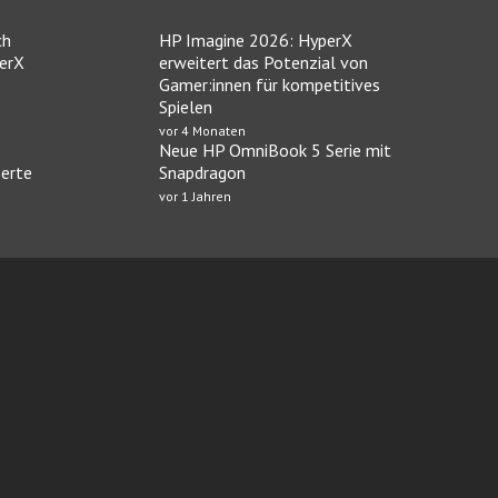
ch
HP Imagine 2026: HyperX
perX
erweitert das Potenzial von
Gamer:innen für kompetitives
Spielen
vor 4 Monaten
Neue HP OmniBook 5 Serie mit
serte
Snapdragon
vor 1 Jahren
O Casino
Neue casinos bei Casinoservice.org
Beste Online Ca