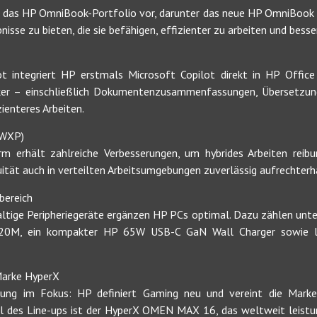
 das HP OmniBook-Portfolio vor, darunter das neue HP OmniBook 
nisse zu bieten, die sie befähigen, effizienter zu arbeiten und besse
 integriert HP erstmals Microsoft Copilot direkt in HP Office 
ker – einschließlich Dokumentenzusammenfassungen, Übersetzunge
zienteres Arbeiten.
(WXP)
m erhält zahlreiche Verbesserungen, um hybrides Arbeiten reib
ität auch in verteilten Arbeitsumgebungen zuverlässig aufrechterh
sbereich
altige Peripheriegeräte ergänzen HP PCs optimal. Dazu zählen unte
20M, ein kompakter HP 65W USB-C GaN Wall Charger sowie le
Marke HyperX
stung im Fokus: HP definiert Gaming neu und vereint die Mar
il des Line-ups ist der HyperX OMEN MAX 16, das weltweit leist