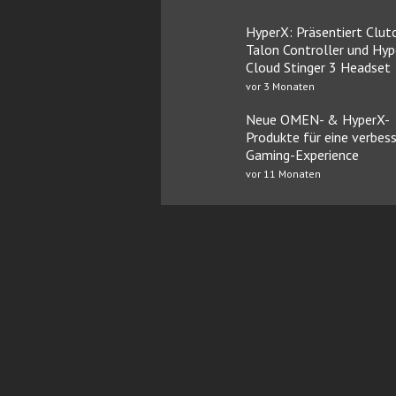
HyperX: Präsentiert Clut
Talon Controller und Hy
Cloud Stinger 3 Headset
vor 3 Monaten
Neue OMEN- & HyperX-
Produkte für eine verbes
Gaming-Experience
vor 11 Monaten
Online Casinos mit Paysafe
FairG