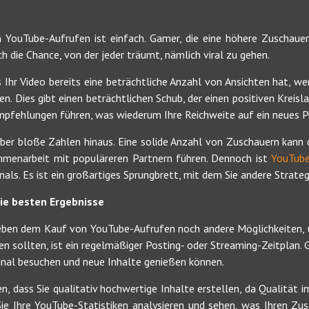
 YouTube-Aufrufen ist einfach. Gamer, die eine höhere Zuschauer
h die Chance, von der jeder träumt, nämlich viral zu gehen.
Ihr Video bereits eine beträchtliche Anzahl von Ansichten hat, werd
n. Dies gibt einen beträchtlichen Schub, der einen positiven Kreisla
pfehlungen führen, was wiederum Ihre Reichweite auf ein neues P
e über bloße Zahlen hinaus. Eine solide Anzahl von Zuschauern kan
mmenarbeit mit populäreren Partnern führen. Dennoch ist
YouTube
ls. Es ist ein großartiges Sprungbrett, mit dem Sie andere Strateg
die besten Ergebnisse
 neben dem Kauf von YouTube-Aufrufen noch andere Möglichkeiten, 
hen sollten, ist ein regelmäßiger Posting- oder Streaming-Zeitplan.
Kanal besuchen und neue Inhalte genießen können.
, dass Sie qualitativ hochwertige Inhalte erstellen, da Qualität i
Sie Ihre YouTube-Statistiken analysieren und sehen, was Ihren Zus