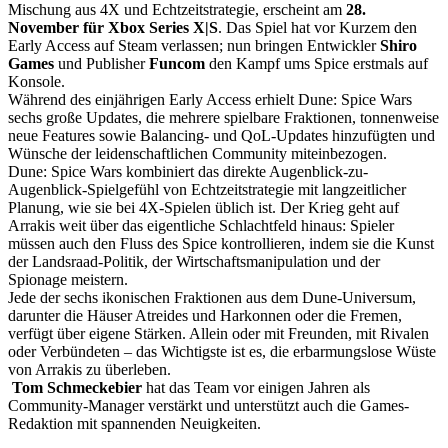
Mischung aus 4X und Echtzeitstrategie, erscheint am
28.
November für Xbox Series X|S
. Das Spiel hat vor Kurzem den
Early Access auf Steam verlassen; nun bringen Entwickler
Shiro
Games
und Publisher
Funcom
den Kampf ums Spice erstmals auf
Konsole.
Während des einjährigen Early Access erhielt Dune: Spice Wars
sechs große Updates, die mehrere spielbare Fraktionen, tonnenweise
neue Features sowie Balancing- und QoL-Updates hinzufügten und
Wünsche der leidenschaftlichen Community miteinbezogen.
Dune: Spice Wars kombiniert das direkte Augenblick-zu-
Augenblick-Spielgefühl von Echtzeitstrategie mit langzeitlicher
Planung, wie sie bei 4X-Spielen üblich ist. Der Krieg geht auf
Arrakis weit über das eigentliche Schlachtfeld hinaus: Spieler
müssen auch den Fluss des Spice kontrollieren, indem sie die Kunst
der Landsraad-Politik, der Wirtschaftsmanipulation und der
Spionage meistern.
Jede der sechs ikonischen Fraktionen aus dem Dune-Universum,
darunter die Häuser Atreides und Harkonnen oder die Fremen,
verfügt über eigene Stärken. Allein oder mit Freunden, mit Rivalen
oder Verbündeten – das Wichtigste ist es, die erbarmungslose Wüste
von Arrakis zu überleben.
Tom Schmeckebier
hat das Team vor einigen Jahren als
Community-Manager verstärkt und unterstützt auch die Games-
Redaktion mit spannenden Neuigkeiten.