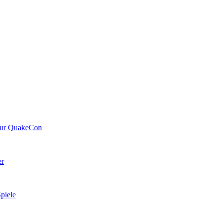
 zur QuakeCon
er
piele