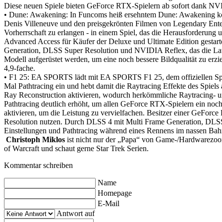
Diese neuen Spiele bieten GeForce RTX-Spielern ab sofort dank NV
• Dune: Awakening: In Funcoms heiß ersehntem Dune: Awakening könne
Denis Villeneuve und den preisgekrönten Filmen von Legendary Ente
Vorherrschaft zu erlangen - in einem Spiel, das die Herausforderung
Advanced Access für Käufer der Deluxe und Ultimate Edition gestart
Generation, DLSS Super Resolution und NVIDIA Reflex, das die Lat
Modell aufgerüstet werden, um eine noch bessere Bildqualität zu er
4,9-fache.
• F1 25: EA SPORTS lädt mit EA SPORTS F1 25, dem offiziellen Spie
Mal Pathtracing ein und hebt damit die Raytracing Effekte des Spie
Ray Reconstruction aktivieren, wodurch herkömmliche Raytracing- un
Pathtracing deutlich erhöht, um allen GeForce RTX-Spielern ein no
aktivieren, um die Leistung zu vervielfachen. Besitzer einer GeF
Resolution nutzen. Durch DLSS 4 mit Multi Frame Generation, DLSS
Einstellungen und Pathtracing während eines Rennens im nassen Bahra
Christoph Miklos
ist nicht nur der „Papa“ von Game-/Hardwarezoom,
of Warcraft und schaut gerne Star Trek Serien.
Kommentar schreiben
Name
Homepage
E-Mail
Antwort auf