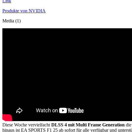
Link
Produkte von NVIDIA
Media (1)
Diese Woche vervielfacht
DLSS 4 mit Multi Frame Generation
die
hinaus ist EA SPORTS F1 25 ab sofort für alle verfügbar und unterst