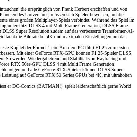
ntauchen, die ursprünglich von Frank Herbert erschaffen und von
Planeten des Universums, müssen sich Spieler beweisen, um die
ente eines großen Multiplayer-Spiels verbindet. Während das Spiel im
kening unterstützt DLSS 4 mit Multi Frame Generation, DLSS Frame
n DLSS Super Resolution zudem auf das verbesserte Transformer-AI-
ielfacht die Bildrate bei 4K und maximalen Einstellungen um das
ste Kapitel der Formel 1 ein. Auf dem PC führt F1 25 zum ersten
l verbessert. Mit einer GeForce RTX-GPU können F1 25-Spieler DLSS
en. So werden Wiedergabetreue und Stabilität von Raytracing und
r GeForce RTX 50er-GPU DLSS 4 mit Multi Frame Generation
beschleunigen und alle GeForce RTX-Spieler können DLSS Super
e Leistung auf GeForce RTX 50 Series GPUs bei 4K, mit ultrahohen
 liest er DC-Comics (BATMAN!), spielt leidenschaftlich gerne World