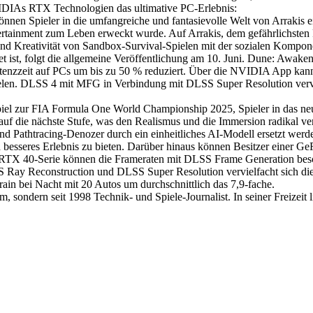
IDIAs RTX Technologien das ultimative PC-Erlebnis:
n Spieler in die umfangreiche und fantasievolle Welt von Arrakis ei
rtainment zum Leben erweckt wurde. Auf Arrakis, dem gefährlichsten 
 und Kreativität von Sandbox-Survival-Spielen mit der sozialen Kompon
et ist, folgt die allgemeine Veröffentlichung am 10. Juni. Dune: Awa
enzzeit auf PCs um bis zu 50 % reduziert. Über die NVIDIA App kan
zielen. DLSS 4 mit MFG in Verbindung mit DLSS Super Resolution verv
l zur FIA Formula One World Championship 2025, Spieler in das neue
ls auf die nächste Stufe, was den Realismus und die Immersion radika
d Pathtracing-Denozer durch ein einheitliches AI-Modell ersetzt werd
ch besseres Erlebnis zu bieten. Darüber hinaus können Besitzer eine
orce RTX 40-Serie können die Frameraten mit DLSS Frame Generation 
 Ray Reconstruction und DLSS Super Resolution vervielfacht sich di
in bei Nacht mit 20 Autos um durchschnittlich das 7,9-fache.
 sondern seit 1998 Technik- und Spiele-Journalist. In seiner Freizeit