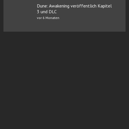
Dune: Awakening veröffentlich Kapitel
3 und DLC
vor 6 Monaten
Online Casinos mit Paysafe
FairGO Casino