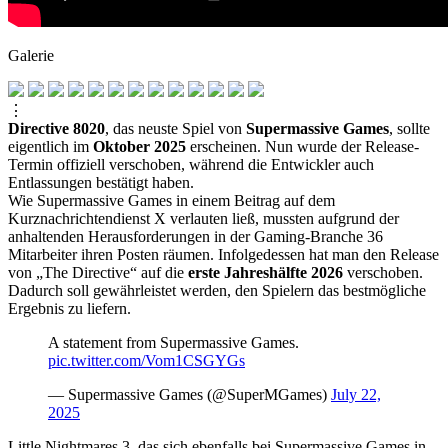
Galerie
⋮
Directive 8020
, das neuste Spiel von
Supermassive Games
, sollte
eigentlich im
Oktober 2025
erscheinen. Nun wurde der Release-
Termin offiziell verschoben, während die Entwickler auch
Entlassungen bestätigt haben.
Wie Supermassive Games in einem Beitrag auf dem
Kurznachrichtendienst X verlauten ließ, mussten aufgrund der
anhaltenden Herausforderungen in der Gaming-Branche 36
Mitarbeiter ihren Posten räumen. Infolgedessen hat man den Release
von „The Directive“ auf die
erste Jahreshälfte 2026
verschoben.
Dadurch soll gewährleistet werden, den Spielern das bestmögliche
Ergebnis zu liefern.
A statement from Supermassive Games.
pic.twitter.com/Vom1CSGYGs
— Supermassive Games (@SuperMGames)
July 22,
2025
Little Nightmares 3, das sich ebenfalls bei Supermassive Games in