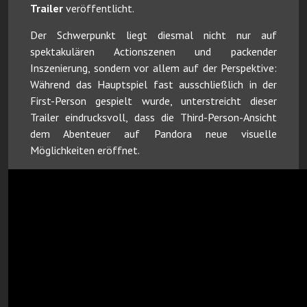
Trailer
veröffentlicht.
Der Schwerpunkt liegt diesmal nicht nur auf
spektakulären Actionszenen und packender
Inszenierung, sondern vor allem auf der Perspektive:
Während das Hauptspiel fast ausschließlich in der
First-Person gespielt wurde, unterstreicht dieser
Trailer eindrucksvoll, dass die Third-Person-Ansicht
dem Abenteuer auf Pandora neue visuelle
Möglichkeiten eröffnet.