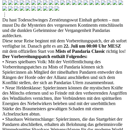
⋮
Du hast Todesschwinges Zerstörungswut Einhalt geboten – nun
musst Du die Mysterien des vergessenen Kontinents entschlüsseln
und die dunklen Geheimnisse der Vergangenheit Pandarias
aufdecken.
Diese neue Reise beginnt mit dem Vorbereitungspatch, der ab sofort
verfügbar ist. Danach geht es am
22. Juli um 00:00 Uhr MESZ
mit dem offiziellen Start von
Mists of Pandaria Classic
richtig los!
Der Vorbereitungspatch enthält Folgendes:
• Neues spielbares Volk: Mit der Veröffentlichung des
Vorbereitungspatches zu Mists of Pandaria können sich
Spieler:innen als Mitglied der rätselhaften Pandaren entweder den
Rängen der Horde oder der Allianz anschließen und sich dem
Konflikt stellen, der sich an Pandarias Ufern zusammenbraut.
• Neue Heldenklasse: Spieler:innen können die mystischen Kräfte
des Mönchs erlernen und so Feinde mit den verheerenden Angriffen
des Windläufers vernichten, ihre Verbündeten mit den spirituellen
Energien des Nebelwirkers beleben und mit der unerbittlichen
Stärke des Braumeisters gewaltigen Schaden mit einem
Achselzucken abtun.
• Shaohaos Weisenschlange: Spieler:innen, die das Startgebiet der
Pandaren abschließen, erhalten als Belohnung das geheimnisvolle
Himmelsreittier Shaohaos Weisenschlange für das moderne World